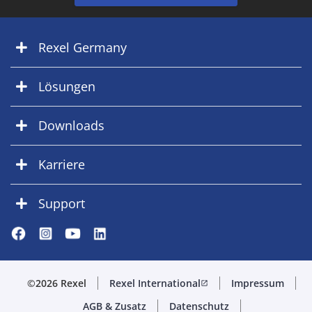
Rexel Germany
Lösungen
Downloads
Karriere
Support
©2026 Rexel
Rexel International
Impressum
open_in_new
AGB & Zusatz
Datenschutz