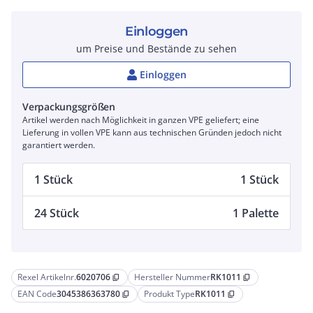
Einloggen
um Preise und Bestände zu sehen
Einloggen
Verpackungsgrößen
Artikel werden nach Möglichkeit in ganzen VPE geliefert; eine
Lieferung in vollen VPE kann aus technischen Gründen jedoch nicht
garantiert werden.
1 Stück
1 Stück
24 Stück
1 Palette
Rexel Artikelnr.
6020706
Hersteller Nummer
RK1011
content_copy
content_copy
EAN Code
3045386363780
Produkt Type
RK1011
content_copy
content_copy