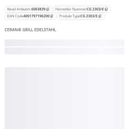
Rexel Artikelnr.
6063839
Hersteller Nummer
CG 2303/E
content_copy
content_copy
EAN Code
4001797196200
Produkt Type
CG 2303/E
content_copy
content_copy
CERAN® GRILL EDELSTAHL