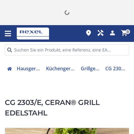
place
handyman
person
shopping_cart
0
Hausgeräte
Küchengeräte
Grillgerät
CG 2303/E
CG 2303/E, CERAN® GRILL
EDELSTAHL