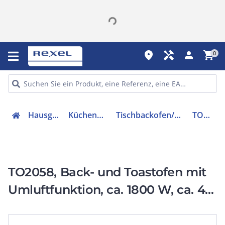
place
handyman
person
shopping_cart
0
Hausgeräte
Küchengeräte
Tischbackofen/Backgrill
TO2058
TO2058, Back- und Toastofen mit
Umluftfunktion, ca. 1800 W, ca. 42
Liter, schwarz-silber