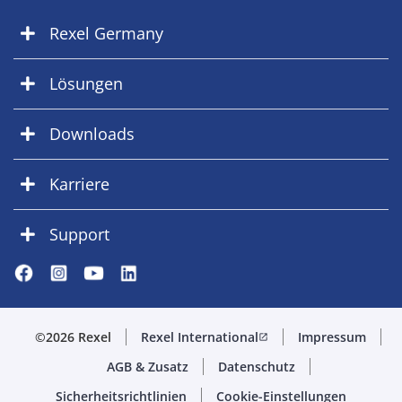
Rexel Germany
Lösungen
Downloads
Karriere
Support
©2026 Rexel
Rexel International
Impressum
open_in_new
AGB & Zusatz
Datenschutz
Sicherheitsrichtlinien
Cookie-Einstellungen