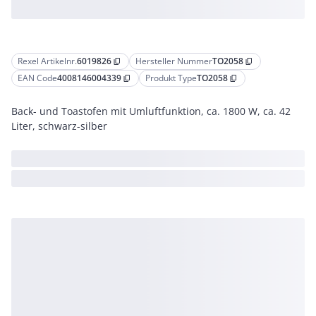
Rexel Artikelnr.
6019826
Hersteller Nummer
TO2058
content_copy
content_copy
EAN Code
4008146004339
Produkt Type
TO2058
content_copy
content_copy
Back- und Toastofen mit Umluftfunktion, ca. 1800 W, ca. 42
Liter, schwarz-silber