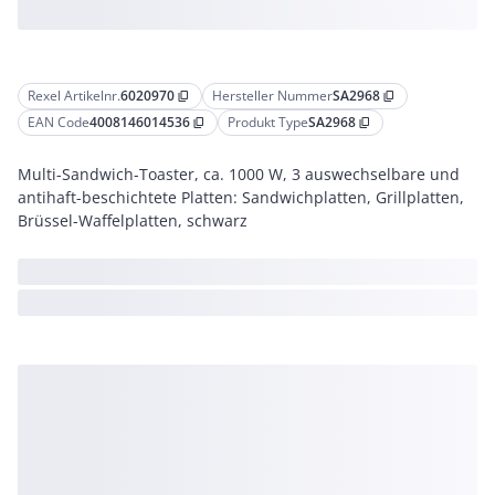
Rexel Artikelnr.
6020970
Hersteller Nummer
SA2968
content_copy
content_copy
EAN Code
4008146014536
Produkt Type
SA2968
content_copy
content_copy
Multi-Sandwich-Toaster, ca. 1000 W, 3 auswechselbare und
antihaft-beschichtete Platten: Sandwichplatten, Grillplatten,
Brüssel-Waffelplatten, schwarz