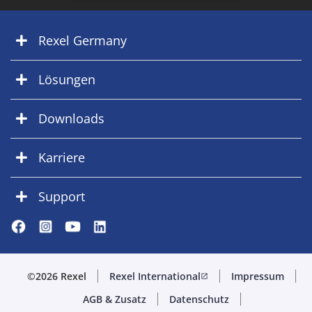
Rexel Germany
Lösungen
Downloads
Karriere
Support
©2026 Rexel
Rexel International
Impressum
open_in_new
AGB & Zusatz
Datenschutz