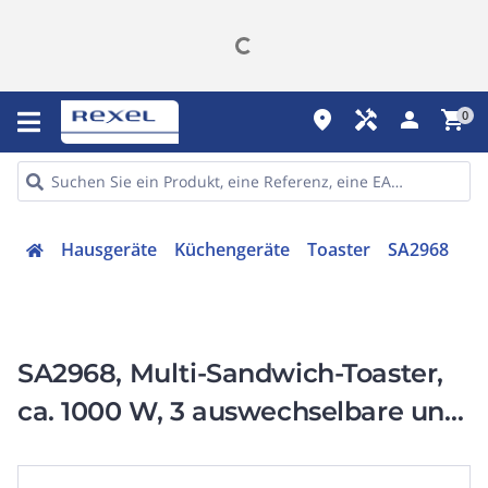
place
handyman
person
shopping_cart
0
Hausgeräte
Küchengeräte
Toaster
SA2968
SA2968, Multi-Sandwich-Toaster,
ca. 1000 W, 3 auswechselbare und
antihaft-beschichtete Platten:
Sandwichplatten, Grillplatten,