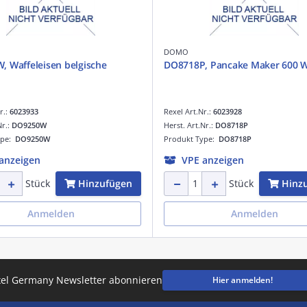
DOMO
 Waffeleisen belgische
DO8718P, Pancake Maker 600 W
r.:
6023933
Rexel Art.Nr.:
6023928
Nr.:
DO9250W
Herst. Art.Nr.:
DO8718P
ype:
DO9250W
Produkt Type:
DO8718P
anzeigen
VPE anzeigen
Hinzufügen
Hinz
Stück
Stück
Anmelden
Anmelden
el Germany Newsletter abonnieren
Hier anmelden!