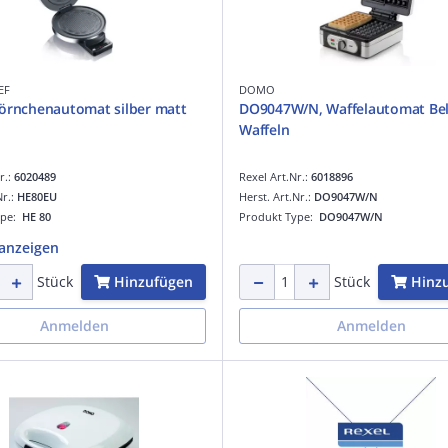
EF
DOMO
örnchenautomat silber matt
DO9047W/N, Waffelautomat Belgische
Waffeln
r.:
6020489
Rexel Art.Nr.:
6018896
Nr.:
HE80EU
Herst. Art.Nr.:
DO9047W/N
ype:
HE 80
Produkt Type:
DO9047W/N
anzeigen
Hinzufügen
Hinz
Stück
Stück
Anmelden
Anmelden