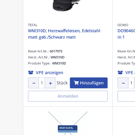
TEFAL
DOMO
WM310D, Herzwaffeleisen, Edelstahl
DO9046C,
matt geb./Schwarz matt
in 1
Rexel Art.Nr.:
6017975
Rexel Art.N
Herst. Art.Nr.:
WM310D
Herst. Art.
Produkt Type:
WM310D
Produkt T
VPE anzeigen
VPE 
Hinzufügen
Stück
Anmelden