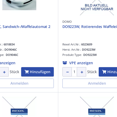
DOMO
 Sandwich-/Waffelautomat 2
DO9223W, Rotierendes Waffele
r.:
6018834
Rexel Art.Nr.:
6023609
Nr.:
DO9046C
Herst. Art.Nr.:
DO9223W
ype:
DO9046C
Produkt Type:
DO9223W
anzeigen
VPE anzeigen
Hinzufügen
Hinz
Stück
Stück
Anmelden
Anmelden