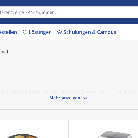
estellen
Lösungen
Schulungen & Campus
lightbulb
school
omat
ersönlichen Bedürfnisse. Der Elektrogroßhandel Rexel Germany bi

Mehr anzeigen