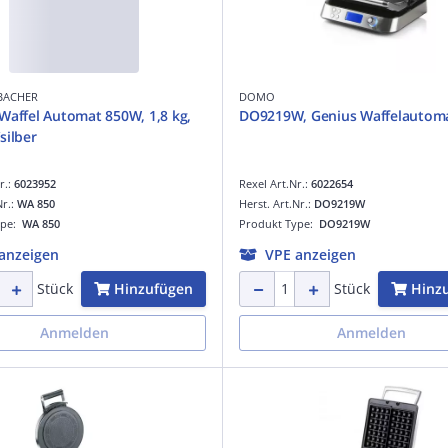
BACHER
DOMO
Waffel Automat 850W, 1,8 kg,
DO9219W, Genius Waffelautom
silber
r.:
6023952
Rexel Art.Nr.:
6022654
Nr.:
WA 850
Herst. Art.Nr.:
DO9219W
ype:
WA 850
Produkt Type:
DO9219W
anzeigen
VPE anzeigen
Hinzufügen
Hinz
Stück
Stück
Anmelden
Anmelden