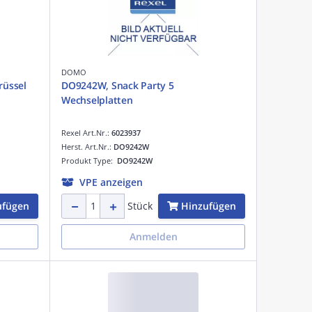
DOMO
rüssel
DO9242W, Snack Party 5
Wechselplatten
Rexel Art.Nr.:
6023937
Herst. Art.Nr.:
DO9242W
Produkt Type:
DO9242W
VPE anzeigen
ufügen
Hinzufügen
Stück
Anmelden