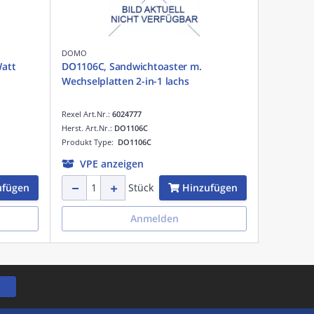
DOMO
att
DO1106C, Sandwichtoaster m.
Wechselplatten 2-in-1 lachs
Rexel Art.Nr.:
6024777
Herst. Art.Nr.:
DO1106C
Produkt Type:
DO1106C
VPE anzeigen
ufügen
Hinzufügen
Stück
Anmelden