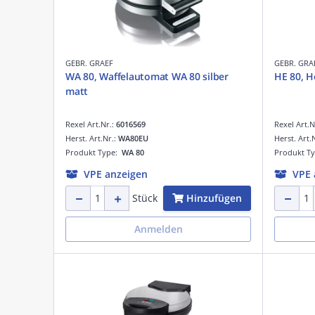
GEBR. GRAEF
GEBR. GRA
WA 80, Waffelautomat WA 80 silber
HE 80, H
matt
Rexel Art.Nr.:
6016569
Rexel Art.N
Herst. Art.Nr.:
WA80EU
Herst. Art.
Produkt Type:
WA 80
Produkt T
VPE anzeigen
VPE 
Hinzufügen
Stück
Anmelden