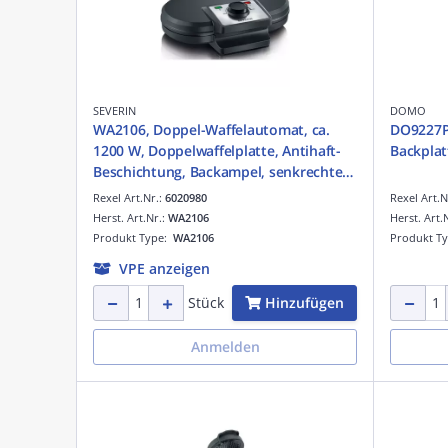
SEVERIN
DOMO
WA2106, Doppel-Waffelautomat, ca.
DO9227P,
1200 W, Doppelwaffelplatte, Antihaft-
Backplat
Beschichtung, Backampel, senkrechte
Aufbewahrung, schwarz
Rexel Art.Nr.:
6020980
Rexel Art.N
Herst. Art.Nr.:
WA2106
Herst. Art.
Produkt Type:
WA2106
Produkt T
VPE anzeigen
Hinzufügen
Stück
Anmelden