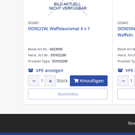
DOMO
DOMO
DO9222W, Waffelautomat 4 x 7
DO9250W,
Waffeln
Rexel Art.Nr.:
6023930
Rexel Art.N
Herst. Art.Nr.:
DO9222W
Herst. Art.
Produkt Type:
DO9222W
Produkt T
VPE anzeigen
VPE 
Hinzufügen
Stück
Anmelden
Rex