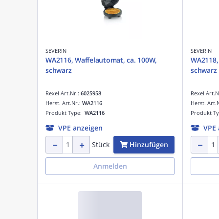
SEVERIN
SEVERIN
WA2116, Waffelautomat, ca. 100W,
WA2118, 
schwarz
schwarz
Rexel Art.Nr.:
6025958
Rexel Art.N
Herst. Art.Nr.:
WA2116
Herst. Art.
Produkt Type:
WA2116
Produkt T
VPE anzeigen
VPE 
Hinzufügen
Stück
Anmelden