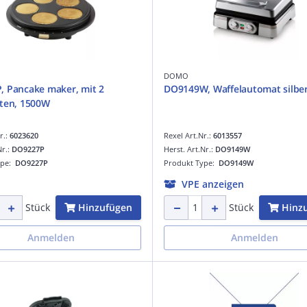
DOMO
 Pancake maker, mit 2
DO9149W, Waffelautomat silbe
ten, 1500W
r.:
6023620
Rexel Art.Nr.:
6013557
Nr.:
DO9227P
Herst. Art.Nr.:
DO9149W
ype:
DO9227P
Produkt Type:
DO9149W
VPE anzeigen
Hinzufügen
Hinz
Stück
Stück
Anmelden
Anmelden