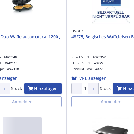
UNOLD
Duo-Waffelautomat, ca. 1200 ,
48275, Belgisches Waffeleisen B
r.:
6025948
Rexel Art.Nr.:
6023957
Nr.:
WA2118
Herst. Art.Nr.:
48275
ype:
WA2118
Produkt Type:
48275
anzeigen
VPE anzeigen
Hinzufügen
Hinz
Stück
Stück
Anmelden
Anmelden