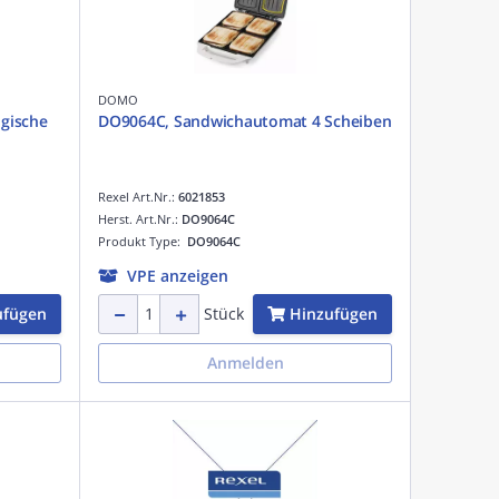
DOMO
DO9064C, Sandwichautomat 4 Scheiben
Rexel Art.Nr.:
6021853
Herst. Art.Nr.:
DO9064C
Produkt Type:
DO9064C
VPE anzeigen
ufügen
Hinzufügen
Stück
Anmelden