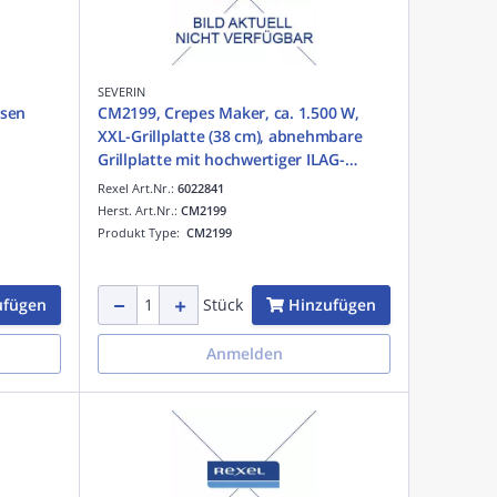
SEVERIN
isen
CM2199, Crepes Maker, ca. 1.500 W,
XXL-Grillplatte (38 cm), abnehmbare
Grillplatte mit hochwertiger ILAG-
Markenbeschichtung, inkl. Teigspatel
Rexel Art.Nr.:
6022841
und Crepeswender
Herst. Art.Nr.:
CM2199
Produkt Type:
CM2199
ufügen
Hinzufügen
Stück
Anmelden