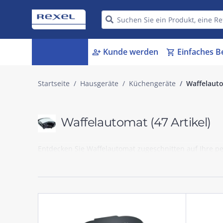
Kategorien
Kunde werden
Einfaches B
menu_book
person_add
shopping_cart
Startseite
Hausgeräte
Küchengeräte
Waffelaut
Waffelautomat
(47 Artikel)
Entdecken Sie Waffelautomat zugeschnitten auf Ihre p