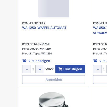
ROMMELSBACHER
ROMMELS
WA 1250, WAFFEL AUTOMAT
WA 850, 
schwarz/
Rexel Art.Nr.:
6023950
Rexel Art.N
Herst. Art.Nr.:
WA 1250
Herst. Art.
Produkt Type:
WA 1250
Produkt T
VPE anzeigen
VPE 
Hinzufügen
Stück
Anmelden