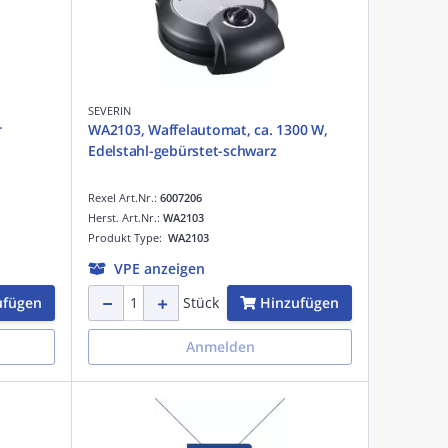
SEVERIN
r
WA2103, Waffelautomat, ca. 1300 W,
Edelstahl-gebürstet-schwarz
Rexel Art.Nr.:
6007206
Herst. Art.Nr.:
WA2103
Produkt Type:
WA2103
VPE anzeigen
ufügen
Hinzufügen
Stück
Anmelden