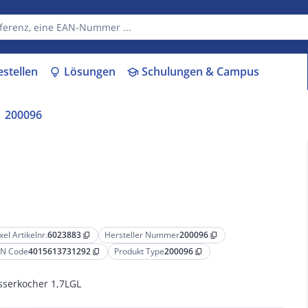
estellen
Lösungen
Schulungen & Campus
lightbulb
school
200096
xel Artikelnr.
6023883
Hersteller Nummer
200096
content_copy
content_copy
N Code
4015613731292
Produkt Type
200096
content_copy
content_copy
serkocher 1,7LGL