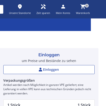
place
handyman
person
shopping_cart
0
Unsere Standorte
Zeit sparen
Mein Konto
Warenkorb
Kernsortiment
Kampagnen
Aktionen
workspace_premium
auto_awesome
percent_discount
Einloggen
um Preise und Bestände zu sehen
Einloggen
Verpackungsgrößen
Artikel werden nach Möglichkeit in ganzen VPE geliefert; eine
Lieferung in vollen VPE kann aus technischen Gründen jedoch nicht
garantiert werden.
1 Stück
1 Stück