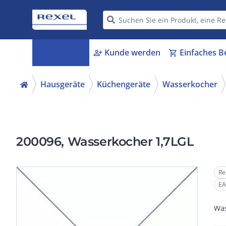
Kategorien
Kunde werden
Einfaches B
menu_book
person_add
shopping_cart
Hausgeräte
Küchengeräte
Wasserkocher
200096, Wasserkocher 1,7LGL
Re
EA
Was