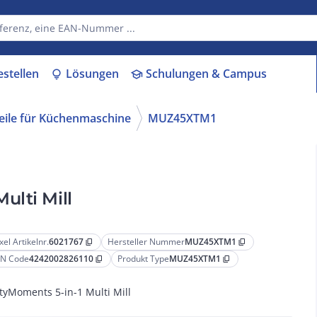
estellen
Lösungen
Schulungen & Campus
lightbulb
school
eile für Küchenmaschine
MUZ45XTM1
ulti Mill
xel Artikelnr.
6021767
Hersteller Nummer
MUZ45XTM1
content_copy
content_copy
N Code
4242002826110
Produkt Type
MUZ45XTM1
content_copy
content_copy
tyMoments 5-in-1 Multi Mill