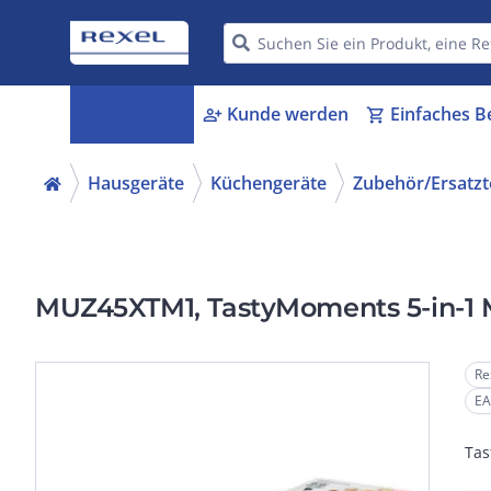
Kategorien
Kunde werden
Einfaches B
menu_book
person_add
shopping_cart
Hausgeräte
Küchengeräte
Zubehör/Ersatzt
MUZ45XTM1, TastyMoments 5-in-1 M
Re
EA
Tas