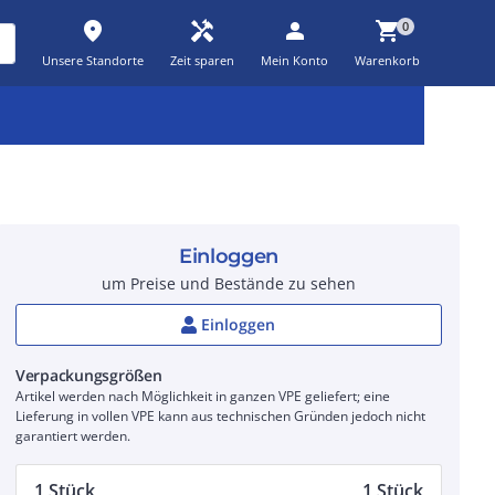
place
handyman
person
shopping_cart
0
Unsere Standorte
Zeit sparen
Mein Konto
Warenkorb
Kernsortiment
Kampagnen
Aktionen
workspace_premium
auto_awesome
percent_discount
Einloggen
um Preise und Bestände zu sehen
Einloggen
Verpackungsgrößen
Artikel werden nach Möglichkeit in ganzen VPE geliefert; eine
Lieferung in vollen VPE kann aus technischen Gründen jedoch nicht
garantiert werden.
1 Stück
1 Stück