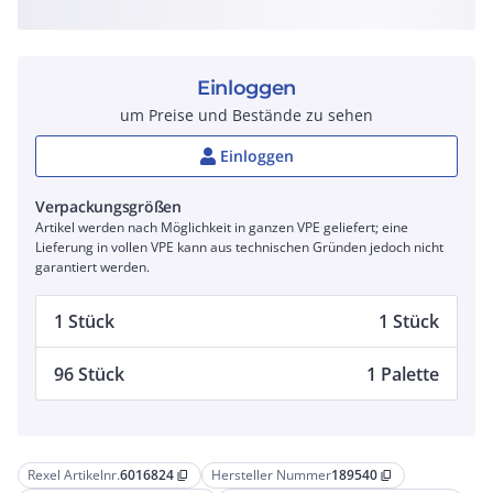
Einloggen
um Preise und Bestände zu sehen
Einloggen
Verpackungsgrößen
Artikel werden nach Möglichkeit in ganzen VPE geliefert; eine
Lieferung in vollen VPE kann aus technischen Gründen jedoch nicht
garantiert werden.
1 Stück
1 Stück
96 Stück
1 Palette
Rexel Artikelnr.
6016824
Hersteller Nummer
189540
content_copy
content_copy