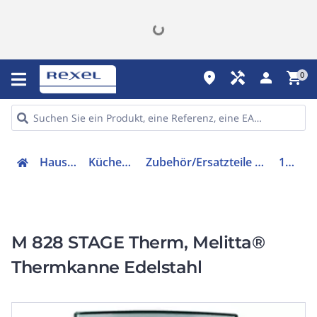
place
handyman
person
shopping_cart
0
Hausgeräte
Küchengeräte
Zubehör/Ersatzteile für Kleingeräte
189540
M 828 STAGE Therm, Melitta®
Thermkanne Edelstahl