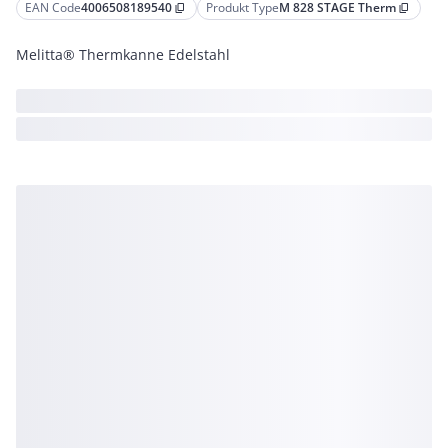
EAN Code
4006508189540
Produkt Type
M 828 STAGE Therm
content_copy
content_copy
Melitta® Thermkanne Edelstahl