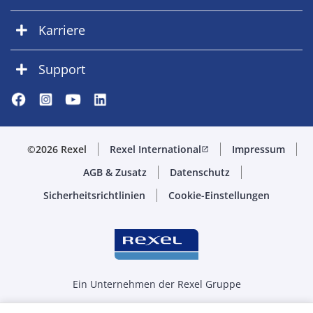
Karriere
Support
©2026 Rexel
Rexel International
Impressum
open_in_new
AGB & Zusatz
Datenschutz
Sicherheitsrichtlinien
Cookie-Einstellungen
Ein Unternehmen der Rexel Gruppe