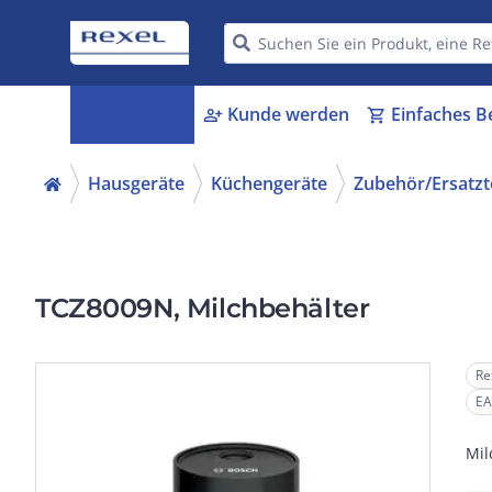
Kategorien
Kunde werden
Einfaches B
menu_book
person_add
shopping_cart
Hausgeräte
Küchengeräte
Zubehör/Ersatzte
TCZ8009N, Milchbehälter
Re
EA
Mil