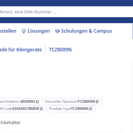
estellen
Lösungen
Schulungen & Campus
lightbulb
school
ile für Kleingeräte
TCZ8009N
xel Artikelnr.
6020693
Hersteller Nummer
TCZ8009N
content_copy
content_copy
N Code
4242002786858
Produkt Type
TCZ8009N
content_copy
content_copy
chbehälter