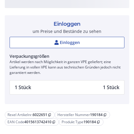
Einloggen
um Preise und Bestände zu sehen
Einloggen
Verpackungsgrößen
Artikel werden nach Möglichkeit in ganzen VPE geliefert; eine
Lieferung in vollen VPE kann aus technischen Gründen jedoch nicht
garantiert werden.
1 Stück
1 Stück
Rexel Artikelnr.
6022651
Hersteller Nummer
190184
content_copy
content_copy
EAN Code
4015613742410
Produkt Type
190184
content_copy
content_copy