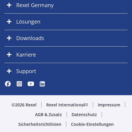
Rexel Germany
Lösungen
Downloads
Karriere
Support
©2026 Rexel
Rexel International
Impressum
open_in_new
AGB & Zusatz
Datenschutz
Sicherheitsrichtlinien
Cookie-Einstellungen