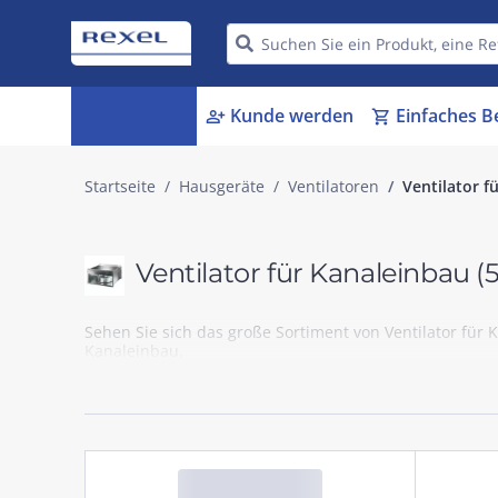
Kategorien
Kunde werden
Einfaches B
menu_book
person_add
shopping_cart
Startseite
Hausgeräte
Ventilatoren
Ventilator f
Ventilator für Kanaleinbau
(
Sehen Sie sich das große Sortiment von Ventilator für
Kanaleinbau.