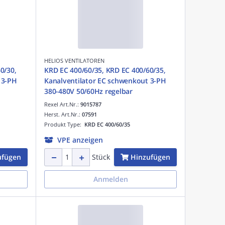
HELIOS VENTILATOREN
0/30,
KRD EC 400/60/35, KRD EC 400/60/35,
 3-PH
Kanalventilator EC schwenkout 3-PH
380-480V 50/60Hz regelbar
Rexel Art.Nr.:
9015787
Herst. Art.Nr.:
07591
Produkt Type:
KRD EC 400/60/35
VPE anzeigen
ufügen
Hinzufügen
Stück
Anmelden