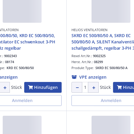
NTILATOREN
HELIOS VENTILATOREN
00/80/50, KRD EC 500/80/50,
SKRD EC 500/80/50 A, SKRD EC
tilator EC schwenkout 3-PH
500/80/50 A, SILENT Kanalventil
 50Hz regelbar
schallgedämpft, regelbar 3-PH 380-480V
50/60Hz
r.:
9002343
Rexel Art.Nr.:
9002325
Nr.:
08174
Herst. Art.Nr.:
08299
ype:
KRD EC 500/80/50
Produkt Type:
SKRD EC 500/80/50 A
anzeigen
VPE anzeigen
Hinzufügen
Hinz
Stück
Stück
Anmelden
Anmelden