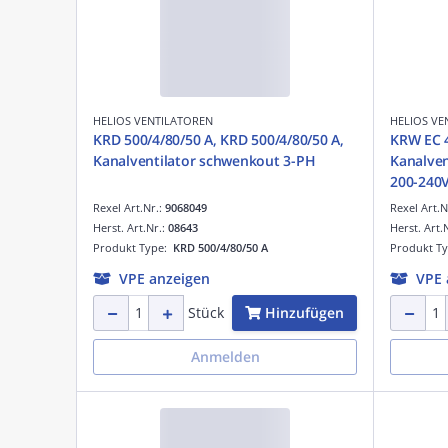
HELIOS VENTILATOREN
HELIOS VE
KRD 500/4/80/50 A, KRD 500/4/80/50 A,
KRW EC 4
Kanalventilator schwenkout 3-PH
Kanalven
Rexel Art.Nr.:
9068049
Rexel Art.N
Herst. Art.Nr.:
08643
Herst. Art.
Produkt Type:
KRD 500/4/80/50 A
Produkt T
VPE anzeigen
VPE 
Hinzufügen
Stück
Anmelden