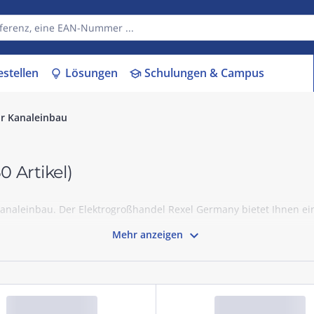
estellen
Lösungen
Schulungen & Campus
lightbulb
school
ür Kanaleinbau
50 Artikel)
 Kanaleinbau. Der Elektrogroßhandel Rexel Germany bietet Ihnen ei

Mehr anzeigen