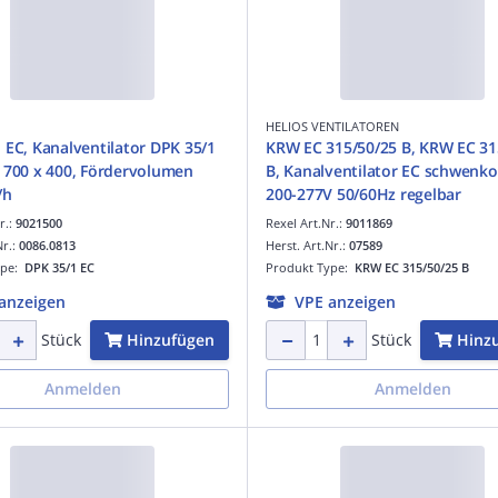
HELIOS VENTILATOREN
 EC, Kanalventilator DPK 35/1
KRW EC 315/50/25 B, KRW EC 31
 700 x 400, Fördervolumen
B, Kanalventilator EC schwenk
/h
200-277V 50/60Hz regelbar
r.:
9021500
Rexel Art.Nr.:
9011869
Nr.:
0086.0813
Herst. Art.Nr.:
07589
ype:
DPK 35/1 EC
Produkt Type:
KRW EC 315/50/25 B
anzeigen
VPE anzeigen
Hinzufügen
Hinz
Stück
Stück
Anmelden
Anmelden