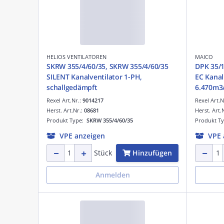
HELIOS VENTILATOREN
MAICO
SKRW 355/4/60/35, SKRW 355/4/60/35
DPK 35/1
SILENT Kanalventilator 1-PH,
EC Kanal
schallgedämpft
6.470m3
Rexel Art.Nr.:
9014217
Rexel Art.N
Herst. Art.Nr.:
08681
Herst. Art.
Produkt Type:
SKRW 355/4/60/35
Produkt T
VPE anzeigen
VPE 
Hinzufügen
Stück
Anmelden