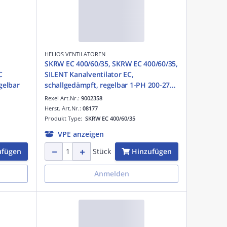
HELIOS VENTILATOREN
SKRW EC 400/60/35, SKRW EC 400/60/35,
C
SILENT Kanalventilator EC,
V 50Hz regelbar
schallgedämpft, regelbar 1-PH 200-277V
50/60Hz
Rexel Art.Nr.:
9002358
Herst. Art.Nr.:
08177
Produkt Type:
SKRW EC 400/60/35
VPE anzeigen
ufügen
Hinzufügen
Stück
Anmelden