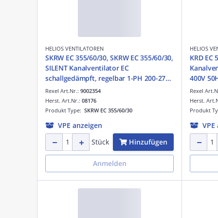
HELIOS VENTILATOREN
HELIOS VE
SKRW EC 355/60/30, SKRW EC 355/60/30,
KRD EC 5
SILENT Kanalventilator EC
Kanalven
schallgedämpft, regelbar 1-PH 200-277V
400V
50/60Hz
Rexel Art.Nr.:
9002354
Rexel Art.N
Herst. Art.Nr.:
08176
Herst. Art.
Produkt Type:
SKRW EC 355/60/30
Produkt T
VPE anzeigen
VPE 
Hinzufügen
Stück
Anmelden