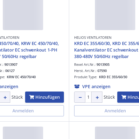
NTILATOREN
HELIOS VENTILATOREN
50/70/40, KRW EC 450/70/40,
KRD EC 355/60/30, KRD EC 355/6
tilator EC schwenkout 1-PH
Kanalventilator EC schwenkout
200-240V 50/60Hz regelbar
380-480V 50/60Hz regelbar
r.:
9013907
Rexel Art.Nr.:
9013905
Nr.:
06127
Herst. Art.Nr.:
07590
ype:
KRW EC 450/70/40
Produkt Type:
KRD EC 355/60/30
anzeigen
VPE anzeigen
Hinzufügen
Hinz
Stück
Stück
Anmelden
Anmelden