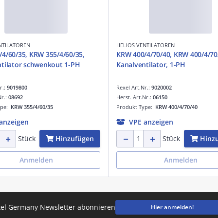
NTILATOREN
HELIOS VENTILATOREN
4/60/35, KRW 355/4/60/35,
KRW 400/4/70/40, KRW 400/4/70
tilator schwenkout 1-PH
Kanalventilator, 1-PH
r.:
9019800
Rexel Art.Nr.:
9020002
Nr.:
08692
Herst. Art.Nr.:
06150
ype:
KRW 355/4/60/35
Produkt Type:
KRW 400/4/70/40
anzeigen
VPE anzeigen
Hinzufügen
Hinz
Stück
Stück
Anmelden
Anmelden
el Germany Newsletter abonnieren
Hier anmelden!