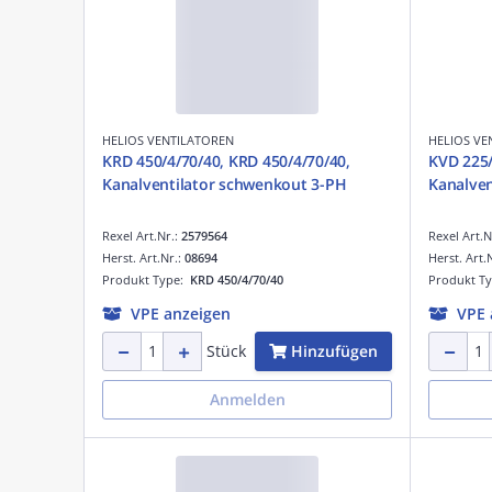
HELIOS VENTILATOREN
HELIOS VE
KRD 450/4/70/40, KRD 450/4/70/40,
KVD 225/
Kanalventilator schwenkout 3-PH
Kanalven
Rexel Art.Nr.:
2579564
Rexel Art.N
Herst. Art.Nr.:
08694
Herst. Art.
Produkt Type:
KRD 450/4/70/40
Produkt T
VPE anzeigen
VPE 
Hinzufügen
Stück
Anmelden