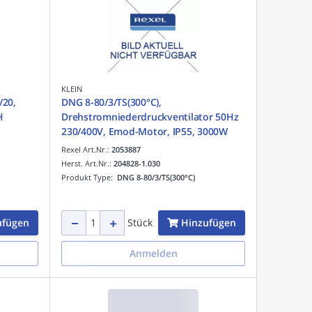
KLEIN
/20,
DNG 8-80/3/TS(300°C),
H
Drehstromniederdruckventilator 50Hz
230/400V, Emod-Motor, IP55, 3000W
Rexel Art.Nr.:
2053887
Herst. Art.Nr.:
204828-1.030
Produkt Type:
DNG 8-80/3/TS(300°C)
ufügen
Hinzufügen
Stück
Anmelden