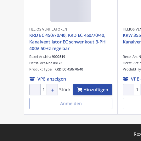
HELIOS VENTILATOREN
HELIOS VE
KRD EC 450/70/40, KRD EC 450/70/40,
KRW 355/
Kanalventilator EC schwenkout 3-PH
Kanalven
400V 50Hz regelbar
Rexel Art.Nr.:
9002519
Rexel Art.N
Herst. Art.Nr.:
08173
Herst. Art.
Produkt Type:
KRD EC 450/70/40
Produkt T
VPE anzeigen
VPE 
Hinzufügen
Stück
Anmelden
Rex