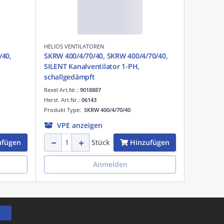
HELIOS VENTILATOREN
/40,
SKRW 400/4/70/40, SKRW 400/4/70/40,
SILENT Kanalventilator 1-PH,
schallgedämpft
Rexel Art.Nr.:
9018887
Herst. Art.Nr.:
06143
Produkt Type:
SKRW 400/4/70/40
VPE anzeigen
ufügen
Hinzufügen
Stück
Anmelden