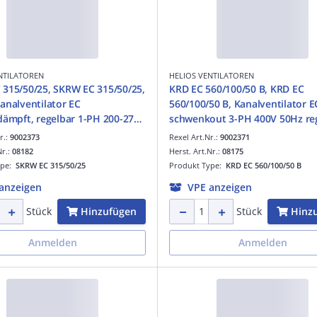
NTILATOREN
HELIOS VENTILATOREN
315/50/25, SKRW EC 315/50/25,
KRD EC 560/100/50 B, KRD EC
analventilator EC
560/100/50 B, Kanalventilator E
mpft, regelbar 1-PH 200-277V
schwenkout 3-PH 400
r.:
9002373
Rexel Art.Nr.:
9002371
Nr.:
08182
Herst. Art.Nr.:
08175
ype:
SKRW EC 315/50/25
Produkt Type:
KRD EC 560/100/50 B
anzeigen
VPE anzeigen
Hinzufügen
Hinz
Stück
Stück
Anmelden
Anmelden