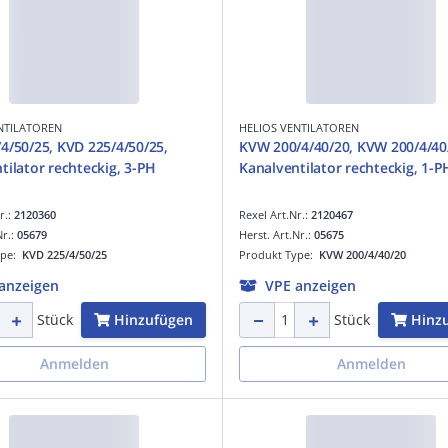
NTILATOREN
HELIOS VENTILATOREN
4/50/25, KVD 225/4/50/25,
KVW 200/4/40/20, KVW 200/4/40
tilator rechteckig, 3-PH
Kanalventilator rechteckig, 1-P
r.:
2120360
Rexel Art.Nr.:
2120467
Nr.:
05679
Herst. Art.Nr.:
05675
ype:
KVD 225/4/50/25
Produkt Type:
KVW 200/4/40/20
anzeigen
VPE anzeigen
Hinzufügen
Hinz
Stück
Stück
Anmelden
Anmelden