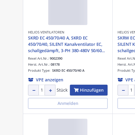
HELIOS VENTILATOREN
HELIOS VE
SKRD EC 450/70/40 A, SKRD EC
SKRW EC 
450/70/40, SILENT Kanalventilator EC,
SILENT K
schallgedämpft, 3-PH 380-480V 50/60Hz
schallgedä
regelbar
50/60Hz
Rexel Art.Nr.:
9002390
Rexel Art.N
Herst. Art.Nr.:
08178
Herst. Art.
Produkt Type:
SKRD EC 450/70/40 A
Produkt T
VPE anzeigen
VPE 
Hinzufügen
Stück
Anmelden