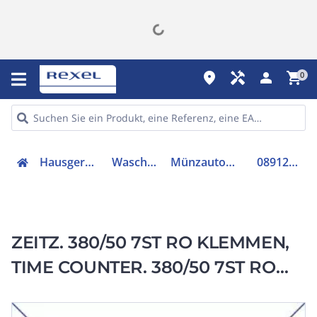
place
handyman
person
shopping_cart
0
Hausgeräte
Waschen
Münzautomat
0891207
ZEITZ. 380/50 7ST RO KLEMMEN,
TIME COUNTER. 380/50 7ST RO
screw termin