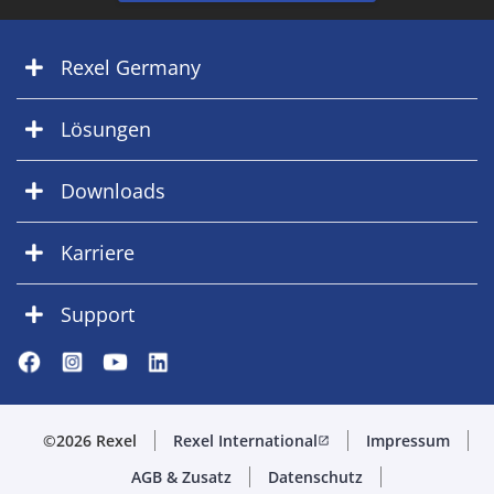
Rexel Germany
Lösungen
Downloads
Karriere
Support
©2026 Rexel
Rexel International
Impressum
open_in_new
AGB & Zusatz
Datenschutz