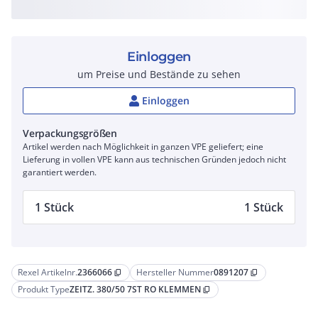
Einloggen
um Preise und Bestände zu sehen
Einloggen
Verpackungsgrößen
Artikel werden nach Möglichkeit in ganzen VPE geliefert; eine
Lieferung in vollen VPE kann aus technischen Gründen jedoch nicht
garantiert werden.
1 Stück
1 Stück
Rexel Artikelnr.
2366066
Hersteller Nummer
0891207
content_copy
content_copy
Produkt Type
ZEITZ. 380/50 7ST RO KLEMMEN
content_copy