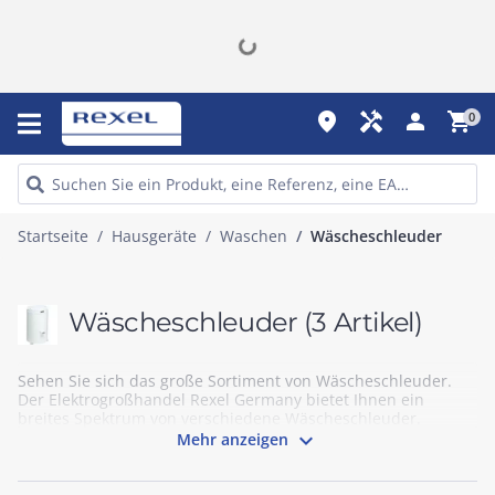
place
handyman
person
shopping_cart
0
Startseite
Hausgeräte
Waschen
Wäscheschleuder
Wäscheschleuder
(3 Artikel)
Sehen Sie sich das große Sortiment von Wäscheschleuder.
Der Elektrogroßhandel Rexel Germany bietet Ihnen ein
breites Spektrum von verschiedene Wäscheschleuder.

Mehr anzeigen