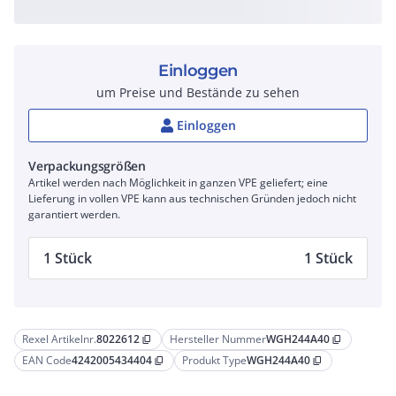
Einloggen
um Preise und Bestände zu sehen
Einloggen
Verpackungsgrößen
Artikel werden nach Möglichkeit in ganzen VPE geliefert; eine
Lieferung in vollen VPE kann aus technischen Gründen jedoch nicht
garantiert werden.
1 Stück
1 Stück
Rexel Artikelnr.
8022612
Hersteller Nummer
WGH244A40
content_copy
content_copy
EAN Code
4242005434404
Produkt Type
WGH244A40
content_copy
content_copy