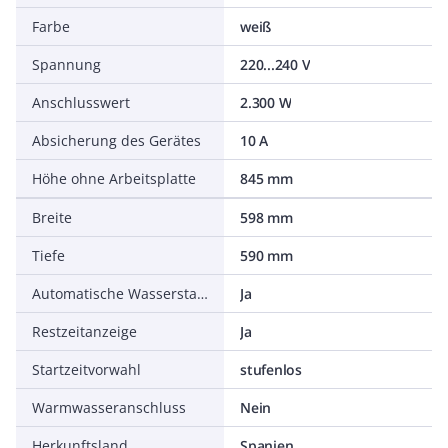
Farbe
weiß
Spannung
220...240 V
Anschlusswert
2.300 W
Absicherung des Gerätes
10 A
Höhe ohne Arbeitsplatte
845 mm
Breite
598 mm
Tiefe
590 mm
Automatische Wasserstandsanpassung an Ladung
Ja
Restzeitanzeige
Ja
Startzeitvorwahl
stufenlos
Warmwasseranschluss
Nein
Herkunftsland
Spanien