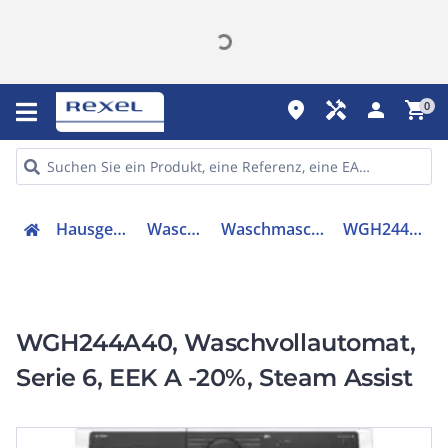
place
handyman
person
shopping_cart
0
Hausgeräte
Waschen
Waschmaschine
WGH244A40
WGH244A40, Waschvollautomat,
Serie 6, EEK A -20%, Steam Assist