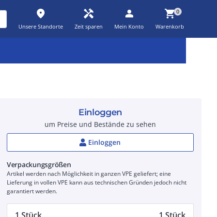
place
handyman
person
shopping_cart
0
Unsere Standorte
Zeit sparen
Mein Konto
Warenkorb
Kernsortiment
Kampagnen
Aktionen
workspace_premium
auto_awesome
percent_discount
Einloggen
um Preise und Bestände zu sehen
Einloggen
Verpackungsgrößen
Artikel werden nach Möglichkeit in ganzen VPE geliefert; eine
Lieferung in vollen VPE kann aus technischen Gründen jedoch nicht
garantiert werden.
1 Stück
1 Stück