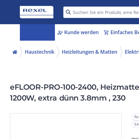
Kategorien
Kunde werden
Einfaches B
menu_book
person_add
shopping_cart
Haustechnik
Heizleitungen & Matten
Elekt
eFLOOR-PRO-100-2400, Heizmatte, 
1200W, extra dünn 3.8mm , 230
Re
EA
Hei