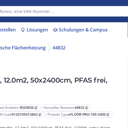
estellen
Lösungen
Schulungen & Campus
lightbulb
school
rische Flächenheizung
44832
12.0m2, 50x2400cm, PFAS frei,
xel Artikelnr.
9020836
Hersteller Nummer
44832
content_copy
content_copy
N Code
9120105413862
Produkt Type
eFLOOR-PRO-100-2400
content_copy
content_copy
zmatte, 12.0m2, 50x2400cm, PFAS frei, 1200W, extra dünn