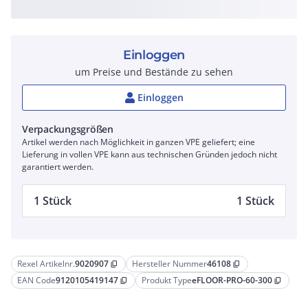
Einloggen
um Preise und Bestände zu sehen
Einloggen
Verpackungsgrößen
Artikel werden nach Möglichkeit in ganzen VPE geliefert; eine
Lieferung in vollen VPE kann aus technischen Gründen jedoch nicht
garantiert werden.
1 Stück
1 Stück
Rexel Artikelnr.
9020907
Hersteller Nummer
46108
content_copy
content_copy
EAN Code
9120105419147
Produkt Type
eFLOOR-PRO-60-300
content_copy
content_copy