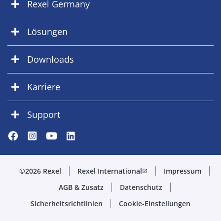
Rexel Germany
Lösungen
Downloads
Karriere
Support
©2026 Rexel
Rexel International
Impressum
open_in_new
AGB & Zusatz
Datenschutz
Sicherheitsrichtlinien
Cookie-Einstellungen