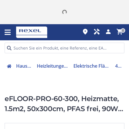
place
handyman
person
shopping_cart
0
Haustechnik
Heizleitungen & Matten
Elektrische Flächenheizung
46108
eFLOOR-PRO-60-300, Heizmatte,
1.5m2, 50x300cm, PFAS frei, 90W,
extra dünn 3.8mm, 230V