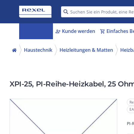
Kategorien
Kunde werden
Einfaches B
menu_book
person_add
shopping_cart
Haustechnik
Heizleitungen & Matten
Heizb
XPI-25, PI-Reihe-Heizkabel, 25 O
Re
EA
PI-