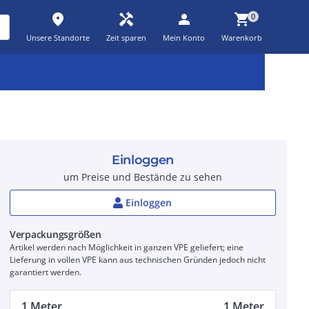
place
handyman
person
shopping_cart
0
Unsere Standorte
Zeit sparen
Mein Konto
Warenkorb
Kernsortiment
Kampagnen
Aktionen
workspace_premium
auto_awesome
percent_discount
Einloggen
um Preise und Bestände zu sehen
Einloggen
Verpackungsgrößen
Artikel werden nach Möglichkeit in ganzen VPE geliefert; eine
Lieferung in vollen VPE kann aus technischen Gründen jedoch nicht
garantiert werden.
1 Meter
1 Meter