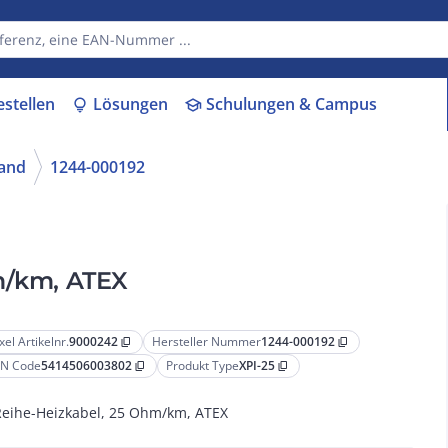
estellen
Lösungen
Schulungen & Campus
lightbulb
school
and
1244-000192
hm/km, ATEX
xel Artikelnr.
9000242
Hersteller Nummer
1244-000192
content_copy
content_copy
N Code
5414506003802
Produkt Type
XPI-25
content_copy
content_copy
Reihe-Heizkabel, 25 Ohm/km, ATEX