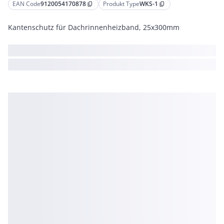
EAN Code
9120054170878
Produkt Type
WKS-1
content_copy
content_copy
Kantenschutz für Dachrinnenheizband, 25x300mm