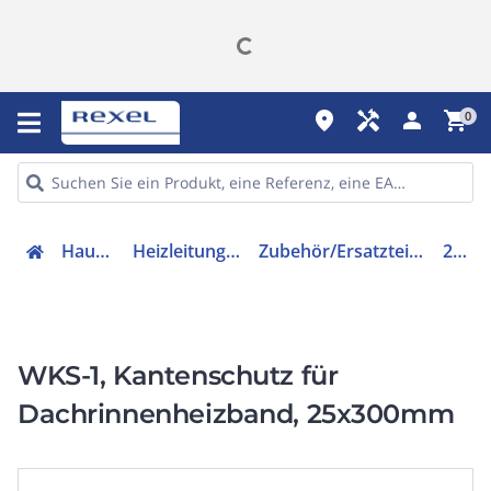
place
handyman
person
shopping_cart
0
Haustechnik
Heizleitungen & Matten
Zubehör/Ersatzteile für Heizbänder
28519
WKS-1, Kantenschutz für
Dachrinnenheizband, 25x300mm