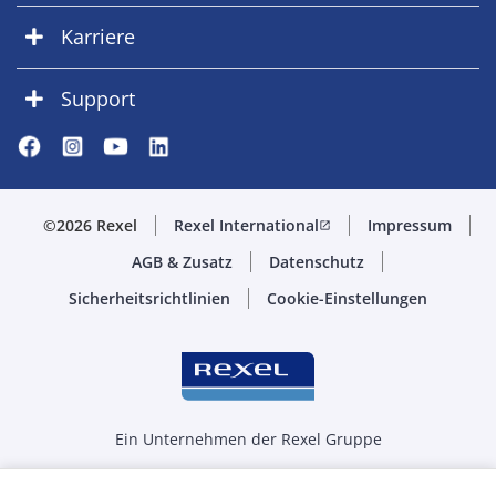
Karriere
Support
©2026 Rexel
Rexel International
Impressum
open_in_new
AGB & Zusatz
Datenschutz
Sicherheitsrichtlinien
Cookie-Einstellungen
Ein Unternehmen der Rexel Gruppe