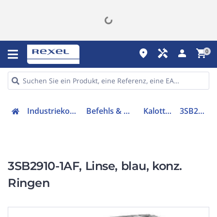
place
handyman
person
shopping_cart
0
Industriekomponenten
Befehls & Meldegeräte
Kalotte, Linse
3SB29101AF
3SB2910-1AF, Linse, blau, konz.
Ringen