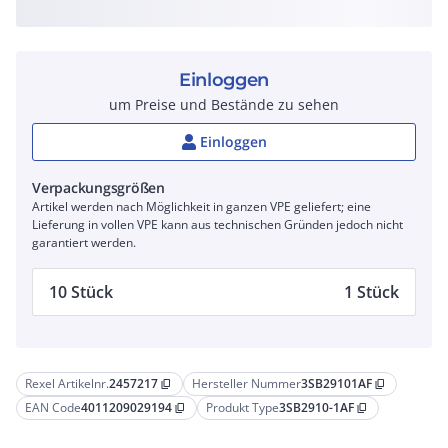
Einloggen
um Preise und Bestände zu sehen
Einloggen
Verpackungsgrößen
Artikel werden nach Möglichkeit in ganzen VPE geliefert; eine
Lieferung in vollen VPE kann aus technischen Gründen jedoch nicht
garantiert werden.
10 Stück
1 Stück
Rexel Artikelnr.
2457217
Hersteller Nummer
3SB29101AF
content_copy
content_copy
EAN Code
4011209029194
Produkt Type
3SB2910-1AF
content_copy
content_copy