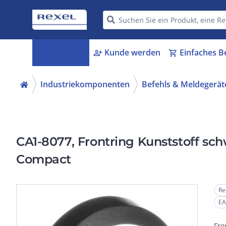
Kategorien
Kunde werden
Einfaches B
menu_book
person_add
shopping_cart
Industriekomponenten
Befehls & Meldegerät
CA1-8077, Frontring Kunststoff sch
Compact
Re
EA
Fro