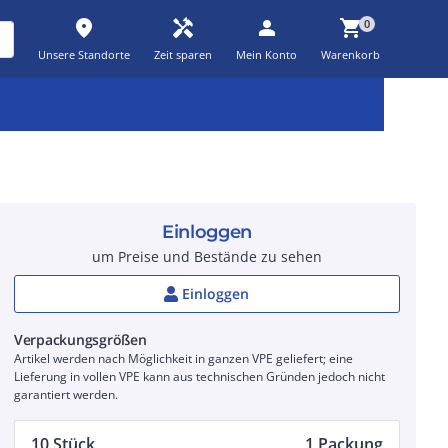
place
handyman
person
shopping_cart
0
Unsere Standorte
Zeit sparen
Mein Konto
Warenkorb
Kernsortiment
Kampagnen
Aktionen
workspace_premium
auto_awesome
percent_discount
Einloggen
um Preise und Bestände zu sehen
Einloggen
Verpackungsgrößen
Artikel werden nach Möglichkeit in ganzen VPE geliefert; eine
Lieferung in vollen VPE kann aus technischen Gründen jedoch nicht
garantiert werden.
10 Stück
1 Packung