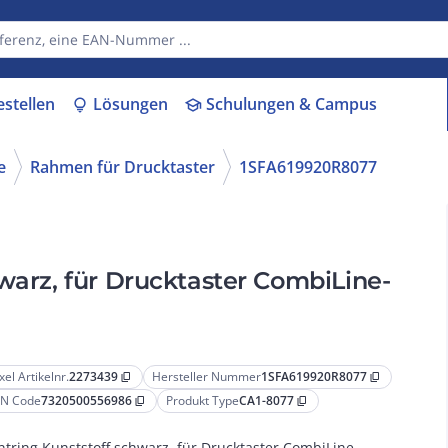
estellen
Lösungen
Schulungen & Campus
lightbulb
school
e
Rahmen für Drucktaster
1SFA619920R8077
warz, für Drucktaster CombiLine-
xel Artikelnr.
2273439
Hersteller Nummer
1SFA619920R8077
content_copy
content_copy
N Code
7320500556986
Produkt Type
CA1-8077
content_copy
content_copy
ntring Kunststoff schwarz, für Drucktaster CombiLine-