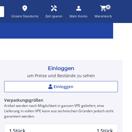
place
handyman
person
shopping_cart
0
Unsere Standorte
Zeit sparen
Mein Konto
Warenkorb
Kernsortiment
Kampagnen
Aktionen
workspace_premium
auto_awesome
percent_discount
Einloggen
um Preise und Bestände zu sehen
Einloggen
Verpackungsgrößen
Artikel werden nach Möglichkeit in ganzen VPE geliefert; eine
Lieferung in vollen VPE kann aus technischen Gründen jedoch nicht
garantiert werden.
1 Stück
1 Stück