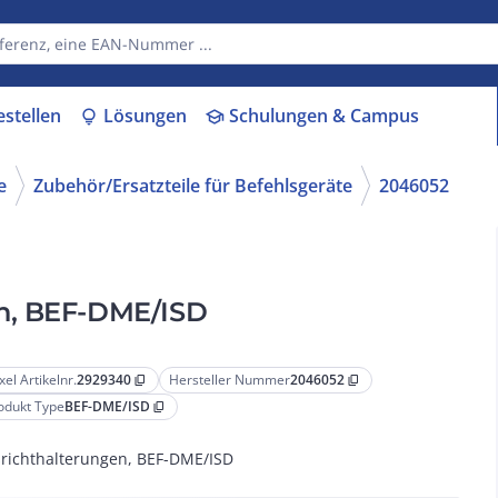
estellen
Lösungen
Schulungen & Campus
lightbulb
school
e
Zubehör/Ersatzteile für Befehlsgeräte
2046052
n, BEF-DME/ISD
xel Artikelnr.
2929340
Hersteller Nummer
2046052
content_copy
content_copy
odukt Type
BEF-DME/ISD
content_copy
richthalterungen, BEF-DME/ISD