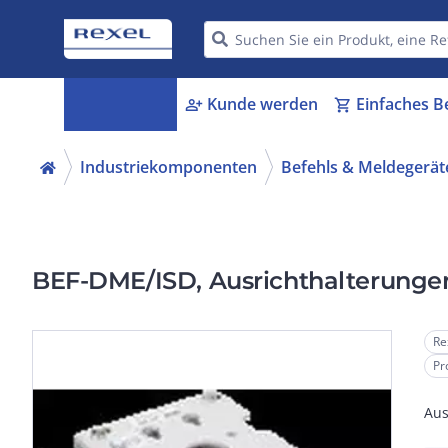
Kategorien
Kunde werden
Einfaches B
menu_book
person_add
shopping_cart
Industriekomponenten
Befehls & Meldegerät
BEF-DME/ISD, Ausrichthalterunge
Re
Pr
Aus