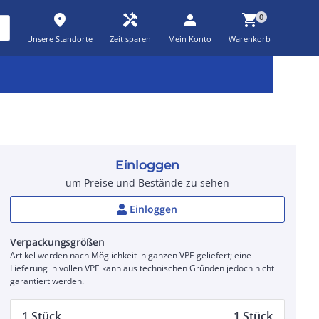
place
handyman
person
shopping_cart
0
Unsere Standorte
Zeit sparen
Mein Konto
Warenkorb
Kernsortiment
Kampagnen
Aktionen
workspace_premium
auto_awesome
percent_discount
Einloggen
um Preise und Bestände zu sehen
Einloggen
Verpackungsgrößen
Artikel werden nach Möglichkeit in ganzen VPE geliefert; eine
Lieferung in vollen VPE kann aus technischen Gründen jedoch nicht
garantiert werden.
1 Stück
1 Stück