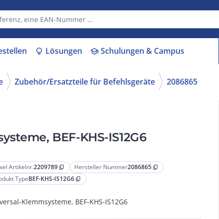
estellen
Lösungen
Schulungen & Campus
lightbulb
school
e
Zubehör/Ersatzteile für Befehlsgeräte
2086865
systeme, BEF-KHS-IS12G6
xel Artikelnr.
2209789
Hersteller Nummer
2086865
content_copy
content_copy
odukt Type
BEF-KHS-IS12G6
content_copy
versal-Klemmsysteme, BEF-KHS-IS12G6