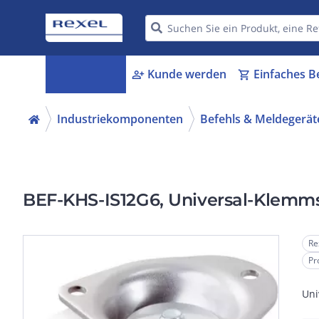
Kategorien
Kunde werden
Einfaches B
menu_book
person_add
shopping_cart
Industriekomponenten
Befehls & Meldegerät
BEF-KHS-IS12G6, Universal-Klemm
Re
Pr
Uni