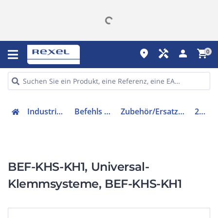
place
handyman
person
shopping_cart
0
Industriekomponenten
Befehls & Meldegeräte
Zubehör/Ersatzteile für Befehlsgeräte
2022726
BEF-KHS-KH1, Universal-
Klemmsysteme, BEF-KHS-KH1