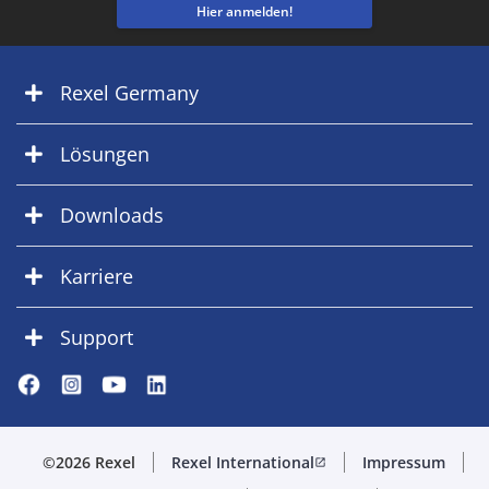
Hier anmelden!
Rexel Germany
Lösungen
Downloads
Karriere
Support
©2026 Rexel
Rexel International
Impressum
open_in_new