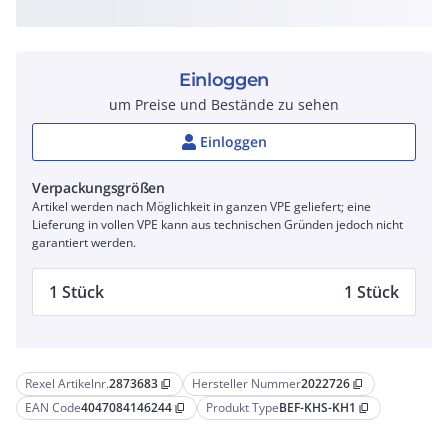
Einloggen
um Preise und Bestände zu sehen
Einloggen
Verpackungsgrößen
Artikel werden nach Möglichkeit in ganzen VPE geliefert; eine
Lieferung in vollen VPE kann aus technischen Gründen jedoch nicht
garantiert werden.
1 Stück
1 Stück
Rexel Artikelnr.
2873683
Hersteller Nummer
2022726
content_copy
content_copy
EAN Code
4047084146244
Produkt Type
BEF-KHS-KH1
content_copy
content_copy