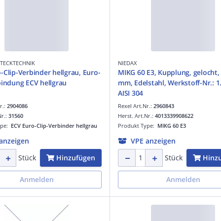
STECKTECHNIK
NIEDAX
-Clip-Verbinder hellgrau, Euro-
MIKG 60 E3, Kupplung, gelocht,
bindung ECV hellgrau
mm, Edelstahl, Werkstoff-Nr.: 1
AISI 304
r.:
2904086
Rexel Art.Nr.:
2960843
Nr.:
31560
Herst. Art.Nr.:
4013339908622
ype:
ECV Euro-Clip-Verbinder hellgrau
Produkt Type:
MIKG 60 E3
anzeigen
VPE anzeigen
Hinzufügen
Hinz
Stück
Stück
Anmelden
Anmelden