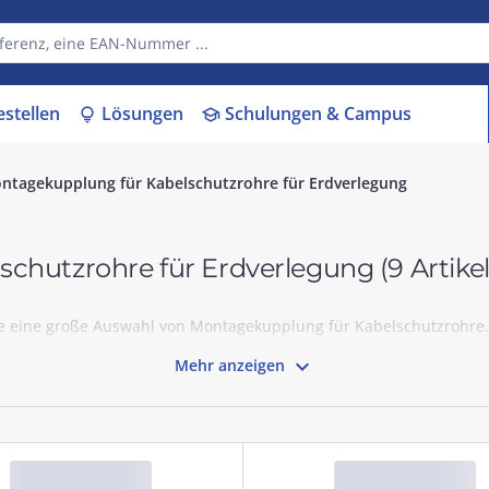
estellen
Lösungen
Schulungen & Campus
lightbulb
school
ntagekupplung für Kabelschutzrohre für Erdverlegung
schutzrohre für Erdverlegung
(9 Artikel
e eine große Auswahl von Montagekupplung für Kabelschutzrohre.

Mehr anzeigen