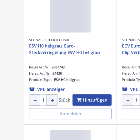
SCHNABL STECKTECHNIK
SCHNABL 
ESV H0 hellgrau, Euro-
ECV Euro
Steckverriegelung ESV H0 hellgrau
Clip Ver
Rexel Art.Nr.:
2887742
Rexel Art.N
Herst. Art.Nr.:
34430
Herst. Art.
Produkt Type:
ESV H0 hellgrau
Produkt T
VPE anzeigen
VPE 
Hinzufügen
Stück
Anmelden