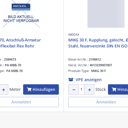
NIEDAX
70, Anschluß-Armatur
MIKG 30 F, Kupplung, gelocht, 
/Flexibel Flex Rohr
Stahl, feuerverzinkt DIN EN ISO
r.:
2589673
Rexel Art.Nr.:
2198812
Nr.:
PA MBB-70
Herst. Art.Nr.:
4013339907007
ype:
PA MBB-70
Produkt Type:
MIKG 30 F
VPE anzeigen
Hinzufügen
Hinz
Meter
Stück
Anmelden
Anmelden