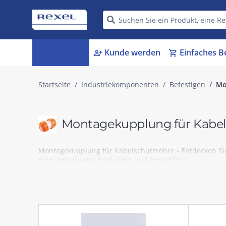
Kategorien
Kunde werden
Einfaches B
menu_book
person_add
shopping_cart
Startseite
Industriekomponenten
Befestigen
Mo
Montagekupplung für Kabel
Montagekupplung für Kabelschutzrohre - Entdecken Si
eine Vielzahl von Produkten und Herstellern.