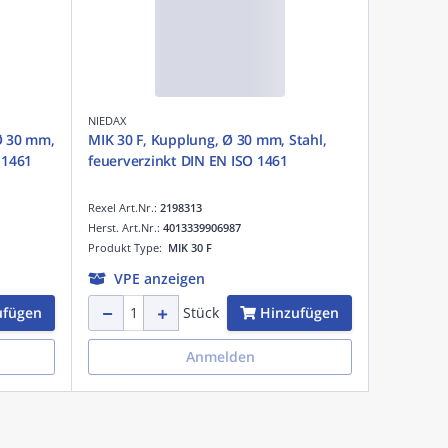
NIEDAX
Ø 30 mm,
MIK 30 F, Kupplung, Ø 30 mm, Stahl,
 1461
feuerverzinkt DIN EN ISO 1461
Rexel Art.Nr.:
2198313
Herst. Art.Nr.:
4013339906987
Produkt Type:
MIK 30 F
VPE anzeigen
ufügen
Hinzufügen
Stück
Anmelden