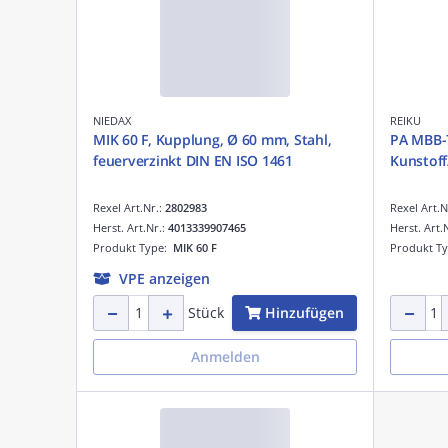
NIEDAX
REIKU
MIK 60 F, Kupplung, Ø 60 mm, Stahl,
PA MBB-
feuerverzinkt DIN EN ISO 1461
Kunstoff
Rexel Art.Nr.:
2802983
Rexel Art.N
Herst. Art.Nr.:
4013339907465
Herst. Art.
Produkt Type:
MIK 60 F
Produkt T
VPE anzeigen
Hinzufügen
Stück
Anmelden