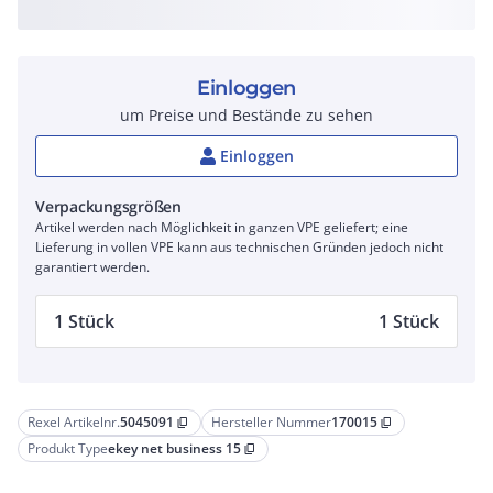
Einloggen
um Preise und Bestände zu sehen
Einloggen
Verpackungsgrößen
Artikel werden nach Möglichkeit in ganzen VPE geliefert; eine
Lieferung in vollen VPE kann aus technischen Gründen jedoch nicht
garantiert werden.
1 Stück
1 Stück
Rexel Artikelnr.
5045091
Hersteller Nummer
170015
content_copy
content_copy
Produkt Type
ekey net business 15
content_copy