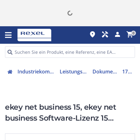
place
handyman
person
shopping_cart
0
Industriekomponenten
Leistungsschalter
Dokumentation
170015
ekey net business 15, ekey net
business Software-Lizenz 15
Fingerscanner