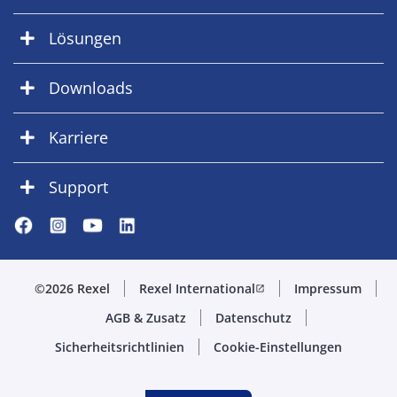
Lösungen
Downloads
Karriere
Support
©2026 Rexel
Rexel International
Impressum
open_in_new
AGB & Zusatz
Datenschutz
Sicherheitsrichtlinien
Cookie-Einstellungen