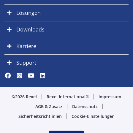
Lösungen
Downloads
Karriere
Support
©2026 Rexel
Rexel International
Impressum
open_in_new
AGB & Zusatz
Datenschutz
Sicherheitsrichtlinien
Cookie-Einstellungen