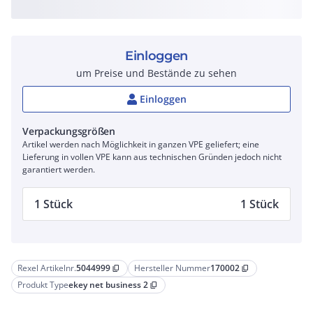
Einloggen
um Preise und Bestände zu sehen
Einloggen
Verpackungsgrößen
Artikel werden nach Möglichkeit in ganzen VPE geliefert; eine
Lieferung in vollen VPE kann aus technischen Gründen jedoch nicht
garantiert werden.
1 Stück
1 Stück
Rexel Artikelnr.
5044999
Hersteller Nummer
170002
content_copy
content_copy
Produkt Type
ekey net business 2
content_copy