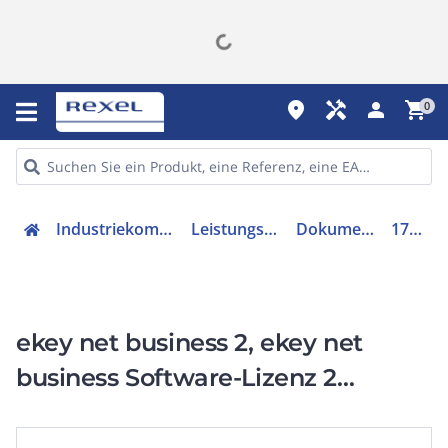
place
handyman
person
shopping_cart
0
Industriekomponenten
Leistungsschalter
Dokumentation
170002
ekey net business 2, ekey net
business Software-Lizenz 2
Fingerscanner