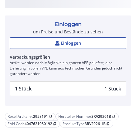
Einloggen
um Preise und Bestände zu sehen
Einloggen
Verpackungsgrößen
Artikel werden nach Möglichkeit in ganzen VPE geliefert; eine
Lieferung in vollen VPE kann aus technischen Gründen jedoch nicht
garantiert werden.
1 Stück
1 Stück
Rexel Artikelnr.
2958191
Hersteller Nummer
3RV29261B
content_copy
content_copy
EAN Code
4047621080192
Produkt Type
3RV2926-1B
content_copy
content_copy