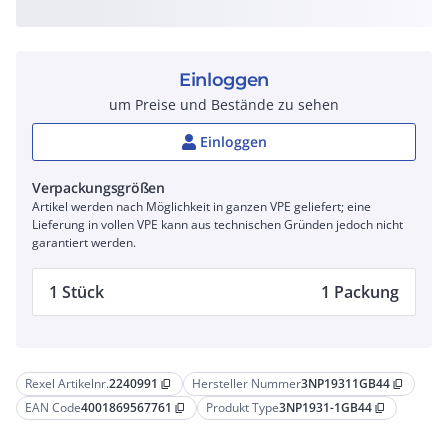
Einloggen
um Preise und Bestände zu sehen
Einloggen
Verpackungsgrößen
Artikel werden nach Möglichkeit in ganzen VPE geliefert; eine
Lieferung in vollen VPE kann aus technischen Gründen jedoch nicht
garantiert werden.
1 Stück
1 Packung
Rexel Artikelnr.
2240991
Hersteller Nummer
3NP19311GB44
content_copy
content_copy
EAN Code
4001869567761
Produkt Type
3NP1931-1GB44
content_copy
content_copy