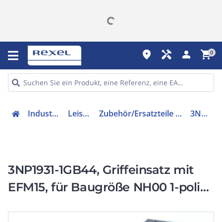
place
handyman
person
shopping_cart
0
Industriekomponenten
Leistungsschalter
Zubehör/Ersatzteile für Niederspannungs-Schalttechnik
3NP19311GB44
3NP1931-1GB44, Griffeinsatz mit
EFM15, für Baugröße NH00 1-polig,
DC 120 - 440V Zubehör