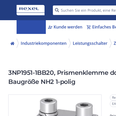
Kategorien
Kunde werden
Einfaches B
menu_book
person_add
shopping_cart
Industriekomponenten
Leistungsschalter
Z
3NP1951-1BB20, Prismenklemme dop
Baugröße NH2 1-polig
Re
EA
Pri