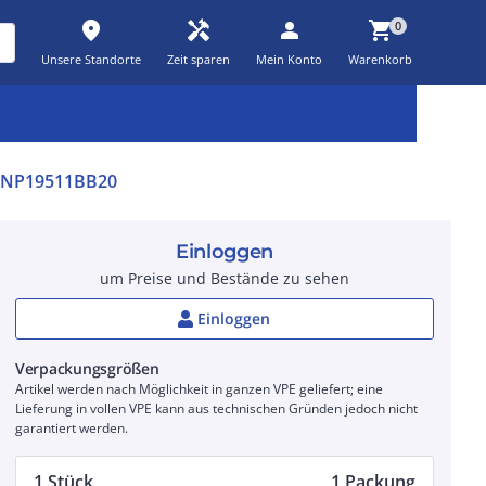
place
handyman
person
shopping_cart
0
Unsere Standorte
Zeit sparen
Mein Konto
Warenkorb
Kernsortiment
Kampagnen
Aktionen
workspace_premium
auto_awesome
percent_discount
3NP19511BB20
Einloggen
um Preise und Bestände zu sehen
Einloggen
Verpackungsgrößen
Artikel werden nach Möglichkeit in ganzen VPE geliefert; eine
Lieferung in vollen VPE kann aus technischen Gründen jedoch nicht
garantiert werden.
1 Stück
1 Packung