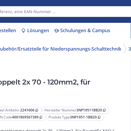
estellen
Lösungen
Schulungen & Campus
lightbulb
school
ubehör/Ersatzteile für Niederspannungs-Schalttechnik
pelt 2x 70 - 120mm2, für
xel Artikelnr.
2241606
Hersteller Nummer
3NP19511BB20
content_copy
content_copy
N Code
4001869567389
Produkt Type
3NP1951-1BB20
content_copy
content_copy
smenklemme doppelt 2x 70 - 120mm2, für Baugröße NH2 1-