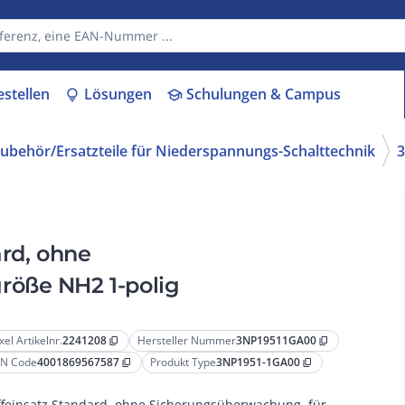
estellen
Lösungen
Schulungen & Campus
lightbulb
school
ubehör/Ersatzteile für Niederspannungs-Schalttechnik
ard, ohne
röße NH2 1-polig
xel Artikelnr.
2241208
Hersteller Nummer
3NP19511GA00
content_copy
content_copy
N Code
4001869567587
Produkt Type
3NP1951-1GA00
content_copy
content_copy
ffeinsatz Standard, ohne Sicherungsüberwachung, für