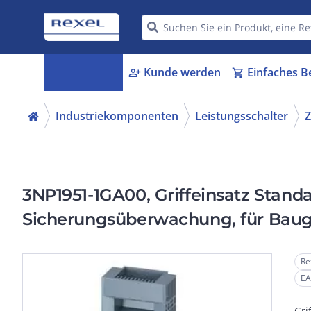
Kategorien
Kunde werden
Einfaches B
menu_book
person_add
shopping_cart
Industriekomponenten
Leistungsschalter
Z
3NP1951-1GA00, Griffeinsatz Stand
Sicherungsüberwachung, für Baug
Re
EA
Gri