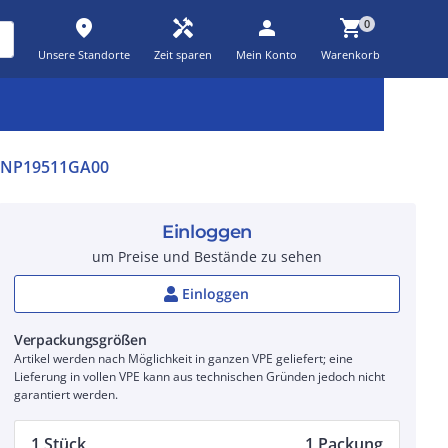
place
handyman
person
shopping_cart
0
Unsere Standorte
Zeit sparen
Mein Konto
Warenkorb
Kernsortiment
Kampagnen
Aktionen
workspace_premium
auto_awesome
percent_discount
3NP19511GA00
Einloggen
um Preise und Bestände zu sehen
Einloggen
Verpackungsgrößen
Artikel werden nach Möglichkeit in ganzen VPE geliefert; eine
Lieferung in vollen VPE kann aus technischen Gründen jedoch nicht
garantiert werden.
1 Stück
1 Packung