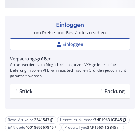
Einloggen
um Preise und Bestände zu sehen
Einloggen
Verpackungsgrößen
Artikel werden nach Möglichkeit in ganzen VPE geliefert; eine
Lieferung in vollen VPE kann aus technischen Gründen jedoch nicht
garantiert werden.
1 Stück
1 Packung
Rexel Artikelnr.
2241543
Hersteller Nummer
3NP19631GB45
content_copy
content_copy
EAN Code
4001869567846
Produkt Type
3NP1963-1GB45
content_copy
content_copy