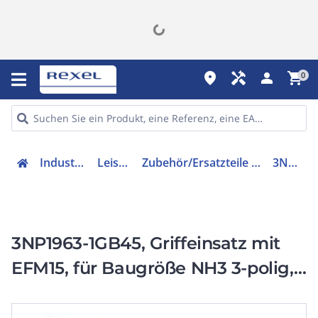
place
handyman
person
shopping_cart
0
Industriekomponenten
Leistungsschalter
Zubehör/Ersatzteile für Niederspannungs-Schalttechnik
3NP19631GB45
3NP1963-1GB45, Griffeinsatz mit
EFM15, für Baugröße NH3 3-polig,
DC 220 - 440V Zubehör