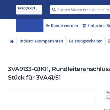
Kategorien
Kunde werden
Einfaches B
menu_book
person_add
shopping_cart
Industriekomponenten
Leistungsschalter
Z
3VA9133-0JK11, Rundleiteranschlus
Stück für 3VA41/51
Re
EA
Run