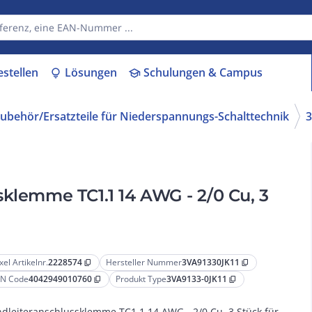
estellen
Lösungen
Schulungen & Campus
lightbulb
school
ubehör/Ersatzteile für Niederspannungs-Schalttechnik
3
sklemme TC1.1 14 AWG - 2/0 Cu, 3
xel Artikelnr.
2228574
Hersteller Nummer
3VA91330JK11
content_copy
content_copy
N Code
4042949010760
Produkt Type
3VA9133-0JK11
content_copy
content_copy
dleiteranschlussklemme TC1.1 14 AWG - 2/0 Cu, 3 Stück für