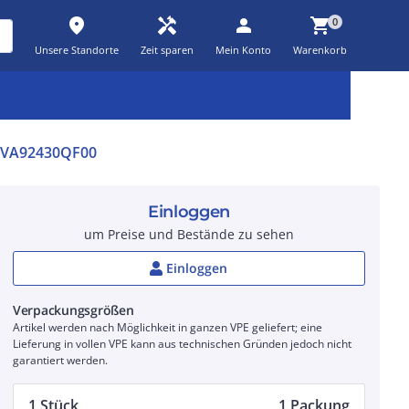
place
handyman
person
shopping_cart
0
Unsere Standorte
Zeit sparen
Mein Konto
Warenkorb
Kernsortiment
Kampagnen
Aktionen
workspace_premium
auto_awesome
percent_discount
3VA92430QF00
Einloggen
um Preise und Bestände zu sehen
Einloggen
Verpackungsgrößen
Artikel werden nach Möglichkeit in ganzen VPE geliefert; eine
Lieferung in vollen VPE kann aus technischen Gründen jedoch nicht
garantiert werden.
1 Stück
1 Packung