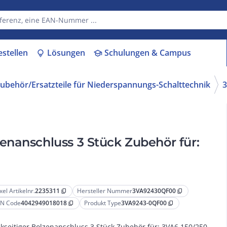
estellen
Lösungen
Schulungen & Campus
lightbulb
school
ubehör/Ersatzteile für Niederspannungs-Schalttechnik
enanschluss 3 Stück Zubehör für:
xel Artikelnr.
2235311
Hersteller Nummer
3VA92430QF00
content_copy
content_copy
N Code
4042949018018
Produkt Type
3VA9243-0QF00
content_copy
content_copy
kseitiger Bolzenanschluss 3 Stück Zubehör für: 3VA6 150/250