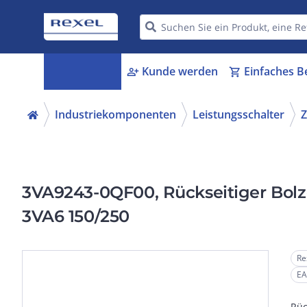
Kategorien
Kunde werden
Einfaches B
menu_book
person_add
shopping_cart
Industriekomponenten
Leistungsschalter
Z
3VA9243-0QF00, Rückseitiger Bolz
3VA6 150/250
Re
EA
Rüc