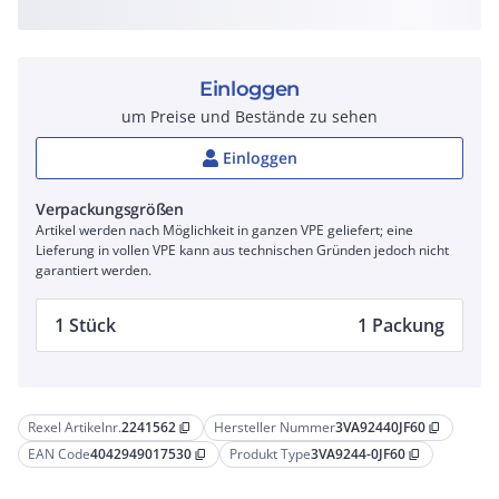
Einloggen
um Preise und Bestände zu sehen
Einloggen
Verpackungsgrößen
Artikel werden nach Möglichkeit in ganzen VPE geliefert; eine
Lieferung in vollen VPE kann aus technischen Gründen jedoch nicht
garantiert werden.
1 Stück
1 Packung
Rexel Artikelnr.
2241562
Hersteller Nummer
3VA92440JF60
content_copy
content_copy
EAN Code
4042949017530
Produkt Type
3VA9244-0JF60
content_copy
content_copy