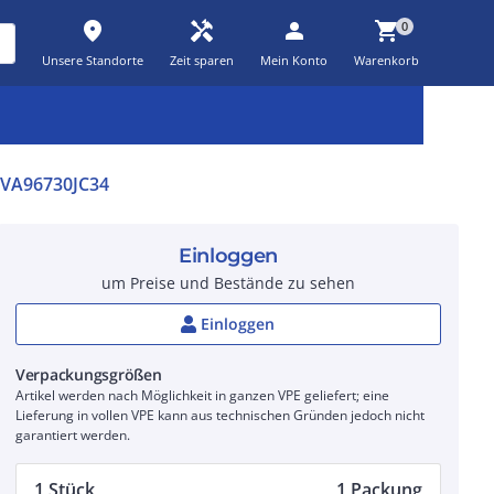
place
handyman
person
shopping_cart
0
Unsere Standorte
Zeit sparen
Mein Konto
Warenkorb
Kernsortiment
Kampagnen
Aktionen
workspace_premium
auto_awesome
percent_discount
VA96730JC34
Einloggen
um Preise und Bestände zu sehen
Einloggen
Verpackungsgrößen
Artikel werden nach Möglichkeit in ganzen VPE geliefert; eine
Lieferung in vollen VPE kann aus technischen Gründen jedoch nicht
garantiert werden.
1 Stück
1 Packung