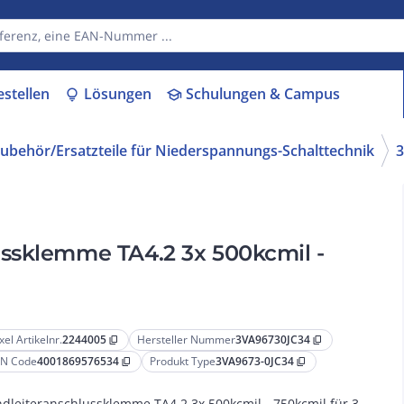
estellen
Lösungen
Schulungen & Campus
lightbulb
school
ubehör/Ersatzteile für Niederspannungs-Schalttechnik
3
ssklemme TA4.2 3x 500kcmil -
xel Artikelnr.
2244005
Hersteller Nummer
3VA96730JC34
content_copy
content_copy
N Code
4001869576534
Produkt Type
3VA9673-0JC34
content_copy
content_copy
dleiteranschlussklemme TA4.2 3x 500kcmil - 750kcmil für 3