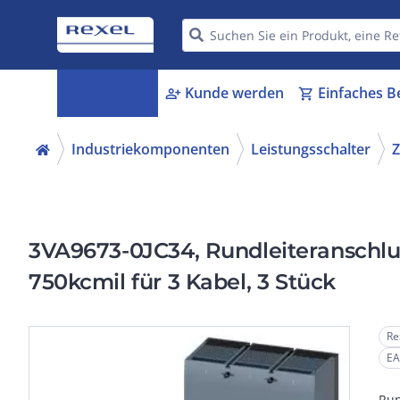
Kategorien
Kunde werden
Einfaches B
menu_book
person_add
shopping_cart
Industriekomponenten
Leistungsschalter
Z
3VA9673-0JC34, Rundleiteranschlu
750kcmil für 3 Kabel, 3 Stück
Re
EA
Run