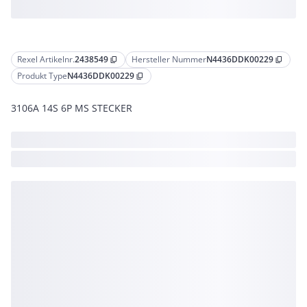
Rexel Artikelnr.
2438549
Hersteller Nummer
N4436DDK00229
content_copy
content_copy
Produkt Type
N4436DDK00229
content_copy
3106A 14S 6P MS STECKER