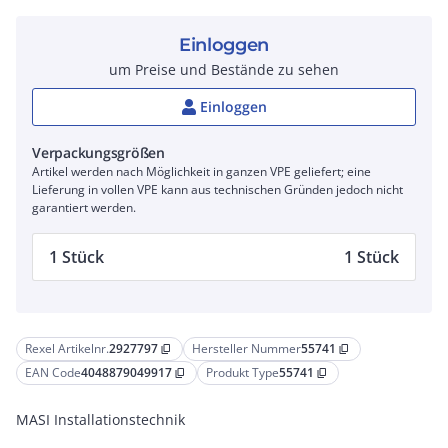
Einloggen
um Preise und Bestände zu sehen
Einloggen
Verpackungsgrößen
Artikel werden nach Möglichkeit in ganzen VPE geliefert; eine
Lieferung in vollen VPE kann aus technischen Gründen jedoch nicht
garantiert werden.
1 Stück
1 Stück
Rexel Artikelnr.
2927797
Hersteller Nummer
55741
content_copy
content_copy
EAN Code
4048879049917
Produkt Type
55741
content_copy
content_copy
MASI Installationstechnik