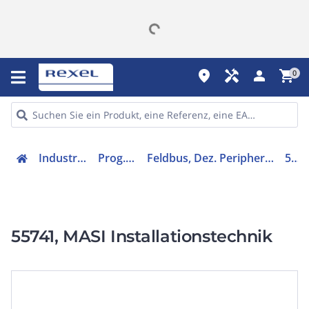
place
handyman
person
shopping_cart
0
Industriekomponenten
Prog. Steuerungen
Feldbus, Dez. Peripherie - Analoges Ein-/Ausgangs-Modul
55741
55741, MASI Installationstechnik