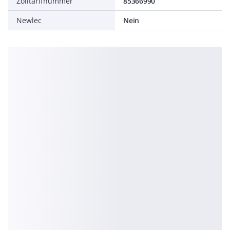
Zolltarifnummer
85366990
Newlec
Nein