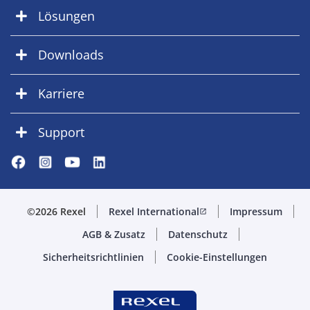
Lösungen
Downloads
Karriere
Support
©2026 Rexel
Rexel International
Impressum
open_in_new
AGB & Zusatz
Datenschutz
Sicherheitsrichtlinien
Cookie-Einstellungen