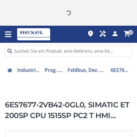
place
handyman
person
shopping_cart
0
Industriekomponenten
Prog. Steuerungen
Feldbus, Dez. Peripherie - Grundgerät
6ES76772VB420GL0
6ES7677-2VB42-0GL0, SIMATIC ET
200SP CPU 1515SP PC2 T HMI
512PT, 8 GB, 64 bit