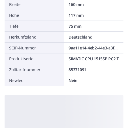
Breite
160 mm
Höhe
117 mm
Tiefe
75 mm
Herkunftsland
Deutschland
SCIP-Nummer
9aa11e14-4eb2-44e3-a3f5-f6fd99d859dc
Produktserie
SIMATIC CPU 1515SP PC2 T
Zolltarifnummer
85371091
Newlec
Nein