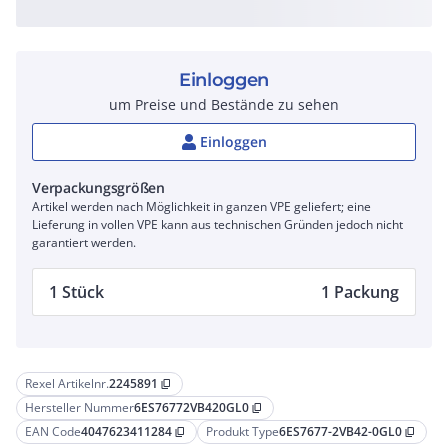
Einloggen
um Preise und Bestände zu sehen
Einloggen
Verpackungsgrößen
Artikel werden nach Möglichkeit in ganzen VPE geliefert; eine
Lieferung in vollen VPE kann aus technischen Gründen jedoch nicht
garantiert werden.
1 Stück
1 Packung
Rexel Artikelnr.
2245891
content_copy
Hersteller Nummer
6ES76772VB420GL0
content_copy
EAN Code
4047623411284
Produkt Type
6ES7677-2VB42-0GL0
content_copy
content_copy