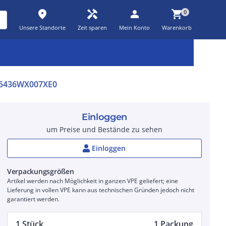
place
handyman
person
shopping_cart
0
Unsere Standorte
Zeit sparen
Mein Konto
Warenkorb
Kernsortiment
Kampagnen
Aktionen
workspace_premium
auto_awesome
percent_discount
5436WX007XE0
Einloggen
um Preise und Bestände zu sehen
Einloggen
Verpackungsgrößen
Artikel werden nach Möglichkeit in ganzen VPE geliefert; eine
Lieferung in vollen VPE kann aus technischen Gründen jedoch nicht
garantiert werden.
1 Stück
1 Packung