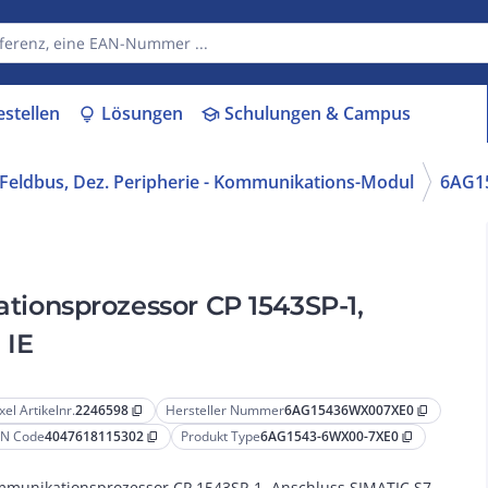
estellen
Lösungen
Schulungen & Campus
lightbulb
school
Feldbus, Dez. Peripherie - Kommunikations-Modul
6AG1
onsprozessor CP 1543SP-1,
 IE
xel Artikelnr.
2246598
Hersteller Nummer
6AG15436WX007XE0
content_copy
content_copy
N Code
4047618115302
Produkt Type
6AG1543-6WX00-7XE0
content_copy
content_copy
munikationsprozessor CP 1543SP-1, Anschluss SIMATIC S7-