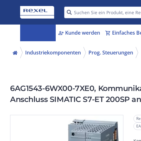
Kategorien
Kunde werden
Einfaches B
menu_book
person_add
shopping_cart
Industriekomponenten
Prog. Steuerungen
6AG1543-6WX00-7XE0, Kommunikati
Anschluss SIMATIC S7-ET 200SP an
Re
EA
Kom