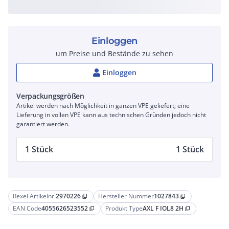
Einloggen
um Preise und Bestände zu sehen
Einloggen
Verpackungsgrößen
Artikel werden nach Möglichkeit in ganzen VPE geliefert; eine
Lieferung in vollen VPE kann aus technischen Gründen jedoch nicht
garantiert werden.
1 Stück
1 Stück
Rexel Artikelnr.
2970226
Hersteller Nummer
1027843
content_copy
content_copy
EAN Code
4055626523552
Produkt Type
AXL F IOL8 2H
content_copy
content_copy