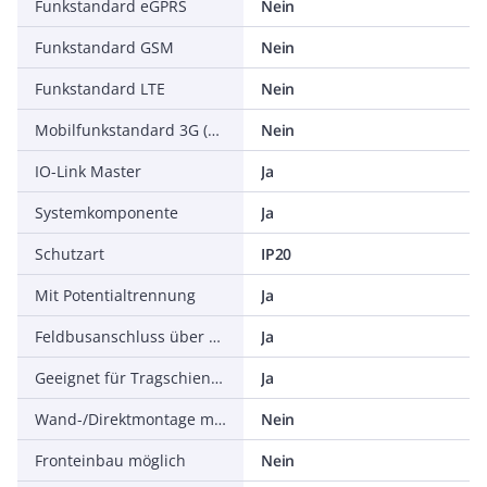
Funkstandard eGPRS
Nein
Funkstandard GSM
Nein
Funkstandard LTE
Nein
Mobilfunkstandard 3G (UMTS)
Nein
IO-Link Master
Ja
Systemkomponente
Ja
Schutzart
IP20
Mit Potentialtrennung
Ja
Feldbusanschluss über seperaten Buskoppler möglich
Ja
Geeignet für Tragschienenmontage
Ja
Wand-/Direktmontage möglich
Nein
Fronteinbau möglich
Nein