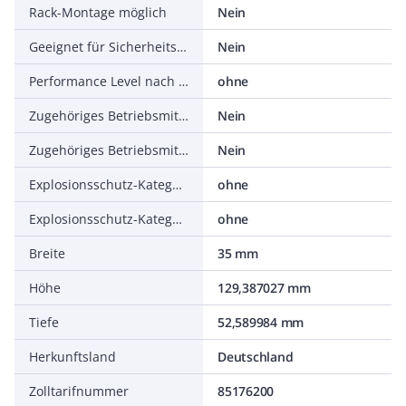
Rack-Montage möglich
Nein
Geeignet für Sicherheitsfunktionen
Nein
Performance Level nach EN ISO 13849-1
ohne
Zugehöriges Betriebsmittel (Ex ia)
Nein
Zugehöriges Betriebsmittel (Ex ib)
Nein
Explosionsschutz-Kategorie für Gas
ohne
Explosionsschutz-Kategorie für Staub
ohne
Breite
35 mm
Höhe
129,387027 mm
Tiefe
52,589984 mm
Herkunftsland
Deutschland
Zolltarifnummer
85176200