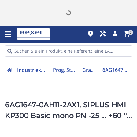
place
handyman
person
shopping_cart
0
Industriekomponenten
Prog. Steuerungen
Grafik-Panel
6AG16470AH112AX1
6AG1647-0AH11-2AX1, SIPLUS HMI
KP300 Basic mono PN -25 ... +60 °C
based on 6AV6647-0AH11-3AX1