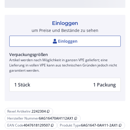
Einloggen
um Preise und Bestände zu sehen
Einloggen
Verpackungsgrößen
Artikel werden nach Möglichkeit in ganzen VPE geliefert; eine
Lieferung in vollen VPE kann aus technischen Gründen jedoch nicht
garantiert werden.
1 Stück
1 Packung
Rexel Artikelnr.
2242304
content_copy
Hersteller Nummer
6AG16470AH112AX1
content_copy
EAN Code
4047618129507
Produkt Type
6AG1647-0AH11-2AX1
content_copy
content_copy