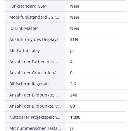
Funkstandard GSM
Nein
Mobilfunkstandard 3G (UMTS)
Nein
IO-Link Master
Nein
Ausführung des Displays
STN
Mit Farbdisplay
Ja
Anzahl der Farben des Displays
4
Anzahl der Graustufen/Blaustufen des Displays
0
Bildschirmdiagonale
3,6
Anzahl der Bildpunkte, horizontal
240
Anzahl der Bildpunkte, vertikal
80
Nutzbarer Projektspeicher/Anwenderspeicher
1.000
Mit nummerischer Tastatur
Ja