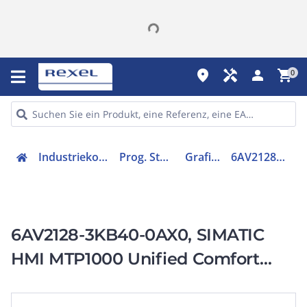
place
handyman
person
shopping_cart
0
Industriekomponenten
Prog. Steuerungen
Grafik-Panel
6AV21283KB400AX0
6AV2128-3KB40-0AX0, SIMATIC
HMI MTP1000 Unified Comfort
hygienisch IP69, FDA,
Splitterschutz