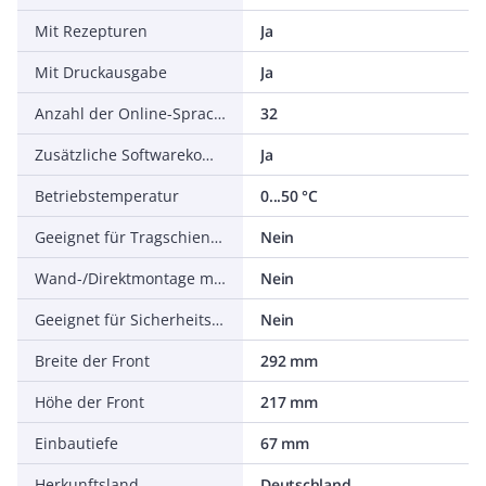
Mit Rezepturen
Ja
Mit Druckausgabe
Ja
Anzahl der Online-Sprachen
32
Zusätzliche Softwarekomponenten, ladbar
Ja
Betriebstemperatur
0...50 °C
Geeignet für Tragschienenmontage
Nein
Wand-/Direktmontage möglich
Nein
Geeignet für Sicherheitsfunktionen
Nein
Breite der Front
292 mm
Höhe der Front
217 mm
Einbautiefe
67 mm
Herkunftsland
Deutschland