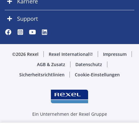
Karriere
Support
©2026 Rexel
Rexel International
Impressum
open_in_new
AGB & Zusatz
Datenschutz
Sicherheitsrichtlinien
Cookie-Einstellungen
Ein Unternehmen der Rexel Gruppe
Menge