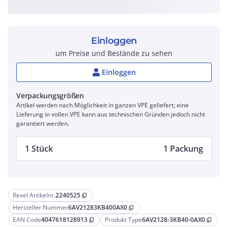
Einloggen
um Preise und Bestände zu sehen
Einloggen
Verpackungsgrößen
Artikel werden nach Möglichkeit in ganzen VPE geliefert; eine
Lieferung in vollen VPE kann aus technischen Gründen jedoch nicht
garantiert werden.
1 Stück
1 Packung
Rexel Artikelnr.
2240525
content_copy
Hersteller Nummer
6AV21283KB400AX0
content_copy
EAN Code
4047618128913
Produkt Type
6AV2128-3KB40-0AX0
content_copy
content_copy