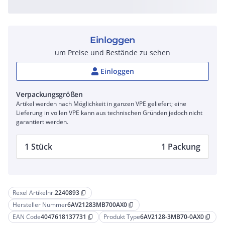
Einloggen
um Preise und Bestände zu sehen
Einloggen
Verpackungsgrößen
Artikel werden nach Möglichkeit in ganzen VPE geliefert; eine
Lieferung in vollen VPE kann aus technischen Gründen jedoch nicht
garantiert werden.
1 Stück
1 Packung
Rexel Artikelnr.
2240893
content_copy
Hersteller Nummer
6AV21283MB700AX0
content_copy
EAN Code
4047618137731
Produkt Type
6AV2128-3MB70-0AX0
content_copy
content_copy