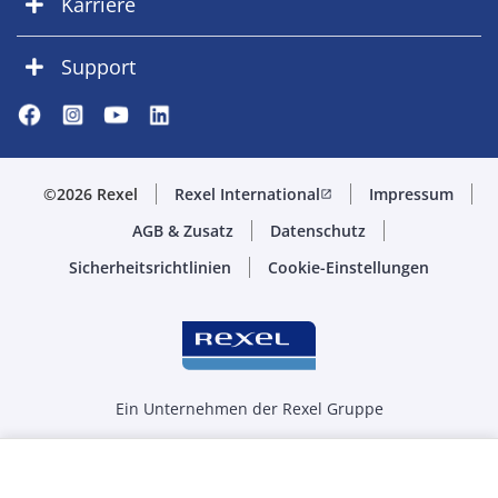
Karriere
Support
©2026 Rexel
Rexel International
Impressum
open_in_new
AGB & Zusatz
Datenschutz
Sicherheitsrichtlinien
Cookie-Einstellungen
Ein Unternehmen der Rexel Gruppe
Menge