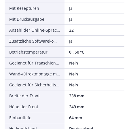
Mit Rezepturen
Ja
Mit Druckausgabe
Ja
Anzahl der Online-Sprachen
32
Zusätzliche Softwarekomponenten, ladbar
Ja
Betriebstemperatur
0...50 °C
Geeignet für Tragschienenmontage
Nein
Wand-/Direktmontage möglich
Nein
Geeignet für Sicherheitsfunktionen
Nein
Breite der Front
338 mm
Höhe der Front
249 mm
Einbautiefe
64 mm
Herkunftsland
Deutschland