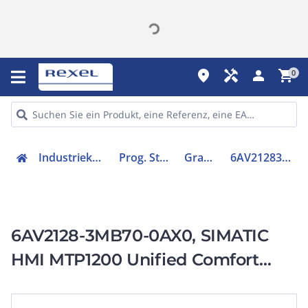
place
handyman
person
shopping_cart
0
Industriekomponenten
Prog. Steuerungen
Grafik-Panel
6AV21283MB700AX0
6AV2128-3MB70-0AX0, SIMATIC
HMI MTP1200 Unified Comfort
Hygienic hygienisch, neutrales
Design IP69, FDA, Splitterschutz