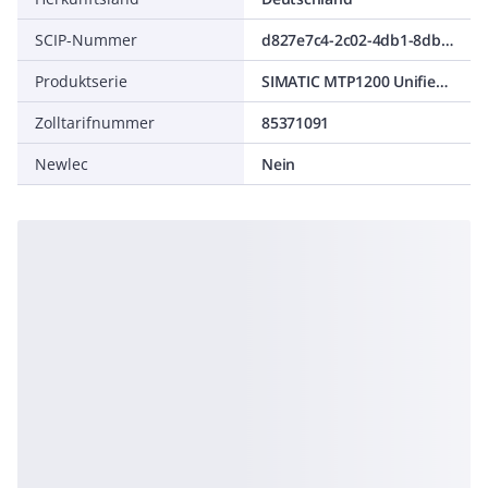
SCIP-Nummer
d827e7c4-2c02-4db1-8dbe-60a929058cc9
Produktserie
SIMATIC MTP1200 Unified Comfort Hygienic
Zolltarifnummer
85371091
Newlec
Nein