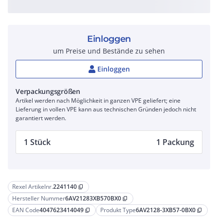
Einloggen
um Preise und Bestände zu sehen
Einloggen
Verpackungsgrößen
Artikel werden nach Möglichkeit in ganzen VPE geliefert; eine
Lieferung in vollen VPE kann aus technischen Gründen jedoch nicht
garantiert werden.
1 Stück
1 Packung
Rexel Artikelnr.
2241140
content_copy
Hersteller Nummer
6AV21283XB570BX0
content_copy
EAN Code
4047623414049
Produkt Type
6AV2128-3XB57-0BX0
content_copy
content_copy