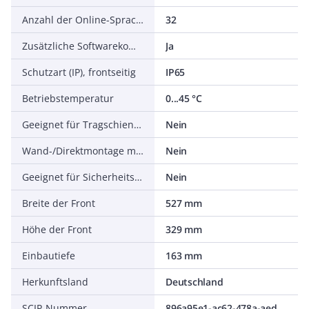
Anzahl der Online-Sprachen
32
Zusätzliche Softwarekomponenten, ladbar
Ja
Schutzart (IP), frontseitig
IP65
Betriebstemperatur
0...45 °C
Geeignet für Tragschienenmontage
Nein
Wand-/Direktmontage möglich
Nein
Geeignet für Sicherheitsfunktionen
Nein
Breite der Front
527 mm
Höhe der Front
329 mm
Einbautiefe
163 mm
Herkunftsland
Deutschland
SCIP-Nummer
896a95e1-ac62-478a-aed3-7488e581d000