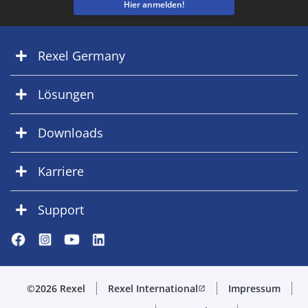
Hier anmelden!
Rexel Germany
Lösungen
Downloads
Karriere
Support
©2026 Rexel
Rexel International
Impressum
open_in_new