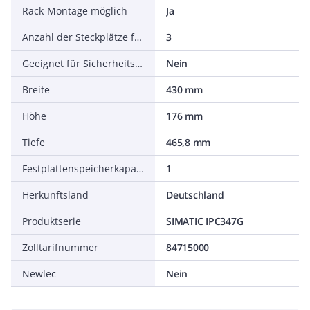
Rack-Montage möglich
Ja
Anzahl der Steckplätze für Speichermedien
3
Geeignet für Sicherheitsfunktionen
Nein
Breite
430 mm
Höhe
176 mm
Tiefe
465,8 mm
Festplattenspeicherkapazität
1
Herkunftsland
Deutschland
Produktserie
SIMATIC IPC347G
Zolltarifnummer
84715000
Newlec
Nein