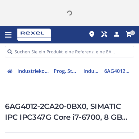
place
handyman
person
shopping_cart
0
Industriekomponenten
Prog. Steuerungen
Industrie-PC
6AG40122CA200BX0
6AG4012-2CA20-0BX0, SIMATIC
IPC IPC347G Core i7-6700, 8 GB
RAM, 1 TB HDD