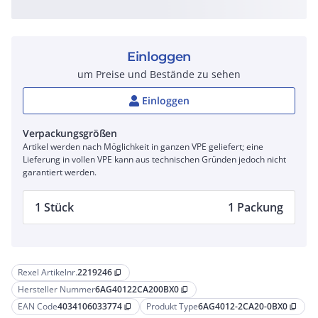
Einloggen
um Preise und Bestände zu sehen
Einloggen
Verpackungsgrößen
Artikel werden nach Möglichkeit in ganzen VPE geliefert; eine
Lieferung in vollen VPE kann aus technischen Gründen jedoch nicht
garantiert werden.
1 Stück
1 Packung
Rexel Artikelnr.
2219246
content_copy
Hersteller Nummer
6AG40122CA200BX0
content_copy
EAN Code
4034106033774
Produkt Type
6AG4012-2CA20-0BX0
content_copy
content_copy