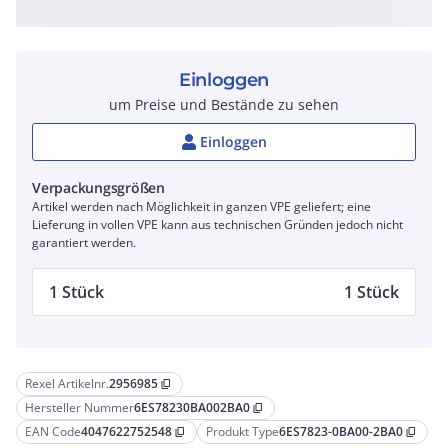
Einloggen
um Preise und Bestände zu sehen
Einloggen
Verpackungsgrößen
Artikel werden nach Möglichkeit in ganzen VPE geliefert; eine
Lieferung in vollen VPE kann aus technischen Gründen jedoch nicht
garantiert werden.
1 Stück
1 Stück
Rexel Artikelnr.
2956985
content_copy
Hersteller Nummer
6ES78230BA002BA0
content_copy
EAN Code
4047622752548
Produkt Type
6ES7823-0BA00-2BA0
content_copy
content_copy