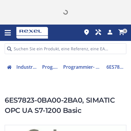
place
handyman
person
shopping_cart
0
Industriekomponenten
Prog. Steuerungen
Programmier- und Engineering-Software
6ES78230BA002BA0
6ES7823-0BA00-2BA0, SIMATIC
OPC UA S7-1200 Basic