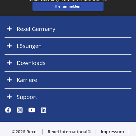
Hier anmelden!
Rexel Germany
Lösungen
Downloads
Karriere
Support
©2026 Rexel
Rexel International
Impressum
open_in_new