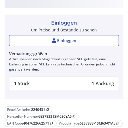
Einloggen
um Preise und Bestände zu sehen
Einloggen
Verpackungsgrößen
Artikel werden nach Möglichkeit in ganzen VPE geliefert; eine
Lieferung in vollen VPE kann aus technischen Gründen jedoch nicht
garantiert werden.
1 Stück
1 Packung
Rexel Artikelnr.
2240431
content_copy
Hersteller Nummer
6ES78331SM630YA5
content_copy
EAN Code
4047622662571
Produkt Type
6ES7833-1SM63-0YA5
content_copy
content_copy