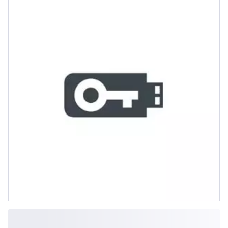
Doku., License Key auf USB Stick,
Klas...