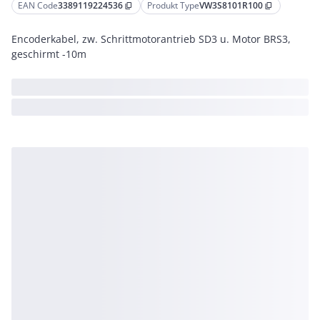
EAN Code
3389119224536
Produkt Type
VW3S8101R100
content_copy
content_copy
Encoderkabel, zw. Schrittmotorantrieb SD3 u. Motor BRS3,
geschirmt -10m