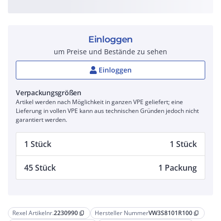
Einloggen
um Preise und Bestände zu sehen
Einloggen
Verpackungsgrößen
Artikel werden nach Möglichkeit in ganzen VPE geliefert; eine
Lieferung in vollen VPE kann aus technischen Gründen jedoch nicht
garantiert werden.
1 Stück
1 Stück
45 Stück
1 Packung
Rexel Artikelnr.
2230990
Hersteller Nummer
VW3S8101R100
content_copy
content_copy