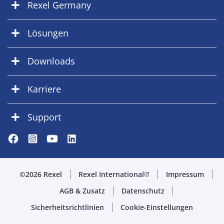
Rexel Germany
Lösungen
Downloads
Karriere
Support
©2026 Rexel
Rexel International
Impressum
open_in_new
AGB & Zusatz
Datenschutz
Sicherheitsrichtlinien
Cookie-Einstellungen