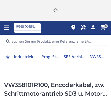
place
handyman
person
shopping_cart
0
Industriekomponenten
Prog. Steuerungen
SPS-Verbindungskabel
VW3S8101R100
VW3S8101R100, Encoderkabel, zw.
Schrittmotorantrieb SD3 u. Motor
BRS3, geschirmt -10m