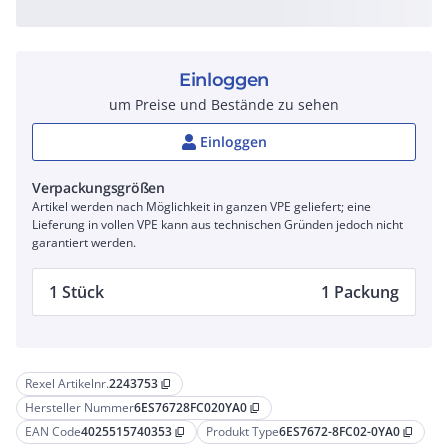
Einloggen
um Preise und Bestände zu sehen
Einloggen
Verpackungsgrößen
Artikel werden nach Möglichkeit in ganzen VPE geliefert; eine
Lieferung in vollen VPE kann aus technischen Gründen jedoch nicht
garantiert werden.
1 Stück
1 Packung
Rexel Artikelnr.
2243753
content_copy
Hersteller Nummer
6ES76728FC020YA0
content_copy
EAN Code
4025515740353
Produkt Type
6ES7672-8FC02-0YA0
content_copy
content_copy