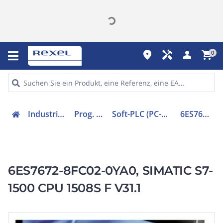
place
handyman
person
shopping_cart
0
Industriekomponenten
Prog. Steuerungen
Soft-PLC (PC-basierte Steuerungen)
6ES76728FC020YA0
6ES7672-8FC02-0YA0, SIMATIC S7-
1500 CPU 1508S F V31.1