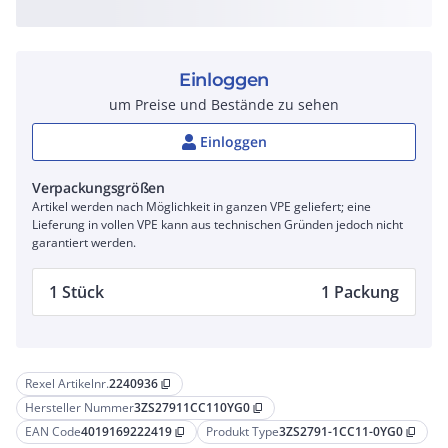
Einloggen
um Preise und Bestände zu sehen
Einloggen
Verpackungsgrößen
Artikel werden nach Möglichkeit in ganzen VPE geliefert; eine
Lieferung in vollen VPE kann aus technischen Gründen jedoch nicht
garantiert werden.
1 Stück
1 Packung
Rexel Artikelnr.
2240936
content_copy
Hersteller Nummer
3ZS27911CC110YG0
content_copy
EAN Code
4019169222419
Produkt Type
3ZS2791-1CC11-0YG0
content_copy
content_copy