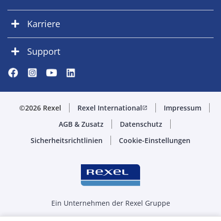
Karriere
Support
©2026 Rexel
Rexel International
Impressum
open_in_new
AGB & Zusatz
Datenschutz
Sicherheitsrichtlinien
Cookie-Einstellungen
Ein Unternehmen der Rexel Gruppe